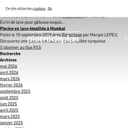
Mois : septembre 2019
Ce site utilise des
cookies
.
Ok
Pâtisserie Le Meurice
Posté le 25 septembre 2019 dans
Reportage
par mashvp.
Écrin de lave pour gâteaux exquis…
Piscine en lave émaillée à Mumbai
Posté le 10 septembre 2019 dans
Reportage
par Margot LEPEU.
À
Découvrez une piscine en Inde en lave émaillée turquoise
S'abonner au flux RSS
Recherche
Archives
mai 2026
avril 2026
mars 2026
février 2026
septembre 2025
août 2025
juin 2025
avril 2025
mars 2025
janvier 2025