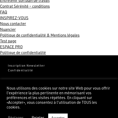
Entretenir son plan de travail
Contrat Sérénité – conditions
FAQ
INSPIREZ-VOUS
Nous contacter
Nuancier
Politique de confidentialité & Mentions légales
Test page
ESPACE PRO
Politique de confidentialité
Inscription Newsletter
Confidentialité
Groupe Pierredeplan
541 Chemin de Cantecor
Nous utilisons des cookies sur notre site Web pour vous offrir
82100 Castelsarrasin
l'expérience la plus pertinente en mémorisant vos
préférences et les visites répétées. En cliquant sur
«Accepter», vous consentez à l'utilisation de TOUS les
cookies.
Réglages
Rejeter
Accepter