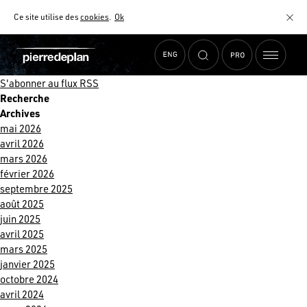
Mois : octobre 2020
Ce site utilise des
cookies
.
Ok
Briques et carreaux Pyrolave
Posté le 27 octobre 2020 dans
Reportage
par Margot LEPEU.
Des briques en lave émaillée sur cette façade d’une maisonnette
située à Londres.
S'abonner au flux RSS
Recherche
MATÉRIAUX
NUANCIER
Archives
mai 2026
AIDE AU CHOIX
avril 2026
COMMENT CHOISIR MON PLAN DE TRAVAIL ?
mars 2026
COMMENT ENTRETENIR MON PLAN DE TRAVAIL ?
février 2026
CONTRAT SÉRÉNITÉ
septembre 2025
FAQ
août 2025
juin 2025
avril 2025
mars 2025
janvier 2025
octobre 2024
avril 2024