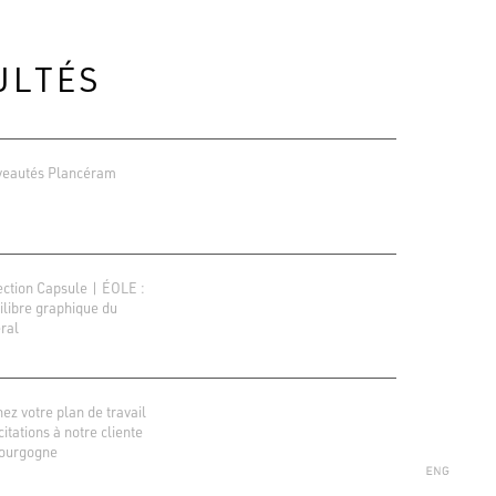
ULTÉS
eautés Plancéram
ection Capsule | ÉOLE :
uilibre graphique du
ral
ions Google
r 138 avis
ez votre plan de travail
icitations à notre cliente
ourgogne