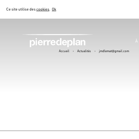
Ce site utilise des
cookies
.
Ok
À
Accueil
›
Actualités
›
jmdlemat@gmail.com