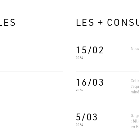
LES
LES + CONS
15/02
Nouv
2024
16/03
Coll
l’éq
2026
miné
Evaluat
4.6
Basé su
5/03
Gagn
: fél
2024
en B