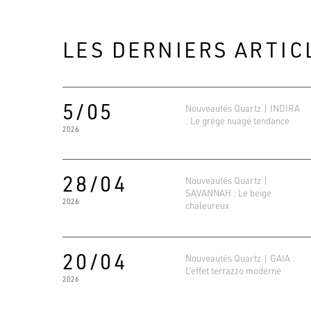
LES DERNIERS ARTIC
5/05
Nouveautés Quartz | INDIRA
: Le grège nuagé tendance
2026
28/04
Nouveautés Quartz |
SAVANNAH : Le beige
2026
chaleureux
20/04
Nouveautés Quartz | GAIA :
L’effet terrazzo moderne
2026