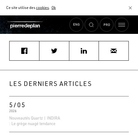
Ce site utilise des
cookies
.
Ok
Accueil
›
Actualités
›
Gerard.dumortier@hotmail.fr
MATÉRIAUX
NUANCIER
AIDE AU CHOIX
COMMENT CHOISIR MON PLAN DE TRAVAIL ?
COMMENT ENTRETENIR MON PLAN DE TRAVAIL ?
CONTRAT SÉRÉNITÉ
LES DERNIERS ARTICLES
FAQ
5/05
2026
Nouveautés Quartz | INDIRA
: Le grège nuagé tendance