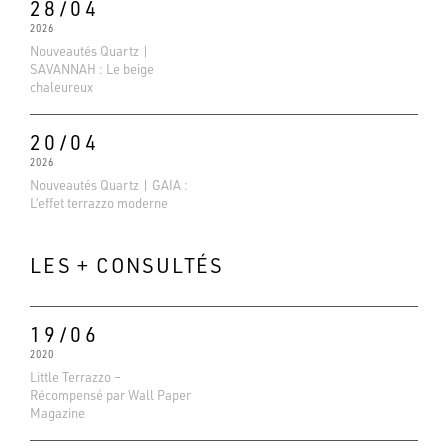
28/04
2026
Nouveautés Quartz |
SAVANNAH : Le beige
chaleureux
20/04
2026
Nouveautés Quartz | GAIA :
L’effet terrazzo moderne
LES + CONSULTÉS
19/06
2020
Evaluations Google
Little Terrazzo –
4.6
Récompensé par Wall Paper
Basé sur 138 avis
Magazine