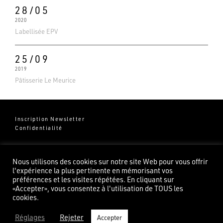
28/05
2020
Labellisée EPV
25/09
2019
Pâtisserie Le Meurice
Inscription Newsletter
Confidentialité
Groupe Pierredeplan
541 Chemin de Cantecor
Nous utilisons des cookies sur notre site Web pour vous offrir
82100 Castelsarrasin
l'expérience la plus pertinente en mémorisant vos
préférences et les visites répétées. En cliquant sur
«Accepter», vous consentez à l'utilisation de TOUS les
cookies.
Réglages
Rejeter
Accepter
©2026 Pierredeplan