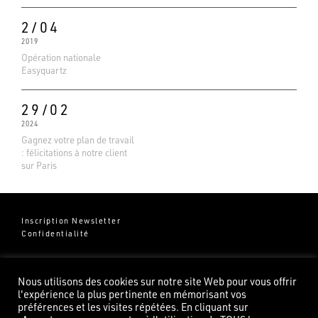
2/04
2019
Opération nationale
Easyquartz
29/02
2024
Gagnez votre plan de travail
: félicitations à notre client
sur Paris
Inscription Newsletter
Confidentialité
Groupe Pierredeplan
541 Chemin de Cantecor
Nous utilisons des cookies sur notre site Web pour vous offrir
82100 Castelsarrasin
l'expérience la plus pertinente en mémorisant vos
préférences et les visites répétées. En cliquant sur