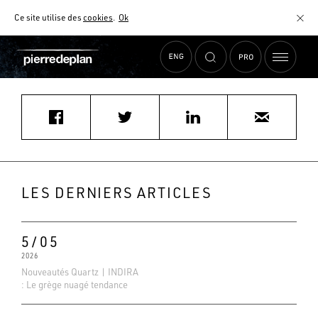
Ce site utilise des
cookies
.
Ok
Accueil
›
Actualités
›
bygracedrugscreens@gmail.com
MATÉRIAUX
NUANCIER
AIDE AU CHOIX
COMMENT CHOISIR MON PLAN DE TRAVAIL ?
COMMENT ENTRETENIR MON PLAN DE TRAVAIL ?
CONTRAT SÉRÉNITÉ
LES DERNIERS ARTICLES
FAQ
5/05
2026
Nouveautés Quartz | INDIRA
: Le grège nuagé tendance