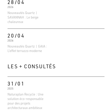
28/04
2026
Nouveautés Quartz |
SAVANNAH : Le beige
chaleureux
20/04
2026
Nouveautés Quartz | GAIA :
L’effet terrazzo moderne
LES + CONSULTÉS
31/01
2025
Naturaplan Recycle : Une
solution éco-responsable
Evaluations Google
pour des projets
4.6
architecturaux ambitieux
Basé sur 138 avis