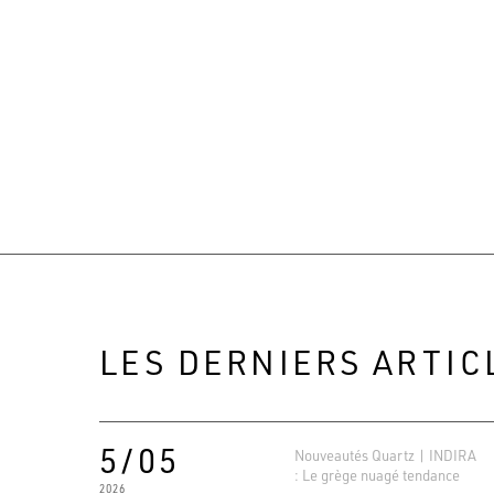
LES DERNIERS ARTIC
5/05
Nouveautés Quartz | INDIRA
: Le grège nuagé tendance
2026