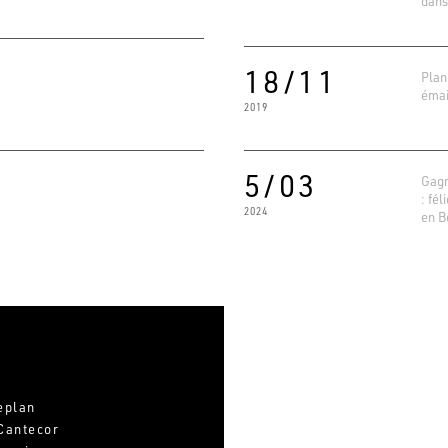
dans
18/11
Plan
émai
2019
5/03
Gagn
: fél
2024
en B
eplan
Cantecor