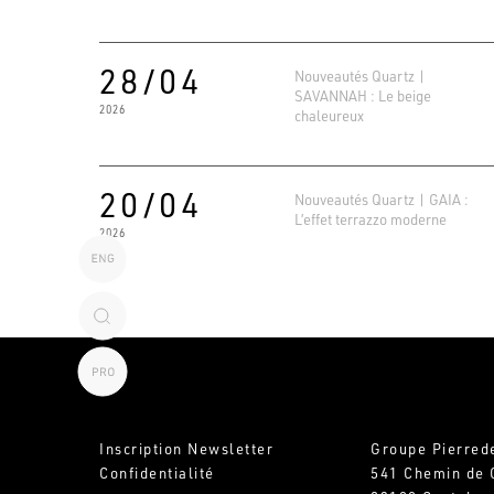
28/04
Nouveautés Quartz |
SAVANNAH : Le beige
2026
chaleureux
20/04
Nouveautés Quartz | GAIA :
L’effet terrazzo moderne
2026
Inscription Newsletter
Groupe Pierred
Confidentialité
541 Chemin de 