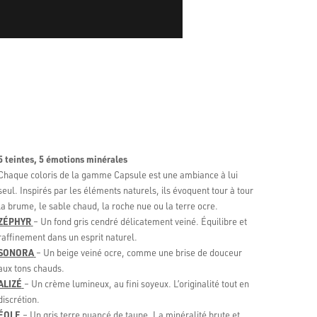
5 teintes, 5 émotions minérales
Chaque coloris de la gamme Capsule est une ambiance à lui
seul. Inspirés par les éléments naturels, ils évoquent tour à tour
la brume, le sable chaud, la roche nue ou la terre ocre.
ZÉPHYR
– Un fond gris cendré délicatement veiné. Équilibre et
raffinement dans un esprit naturel.
SONORA
– Un beige veiné ocre, comme une brise de douceur
aux tons chauds.
ALIZÉ
– Un crème lumineux, au fini soyeux. L’originalité tout en
discrétion.
ÉOLE
– Un gris terre nuancé de taupe. La minéralité brute et