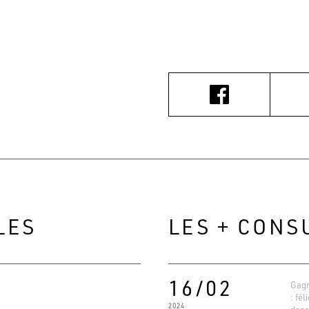
LES
LES + CONS
16/02
Gagn
: fél
2024