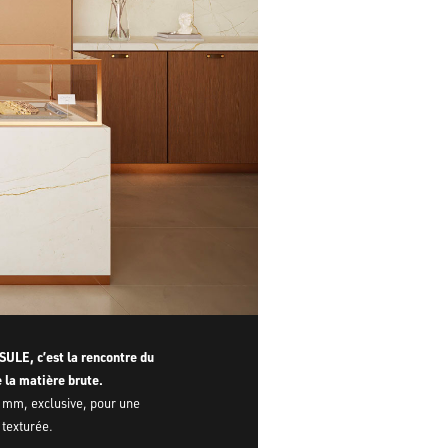
SULE, c’est la rencontre du
 la matière brute.
mm, exclusive, pour une
 texturée.