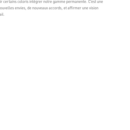
voir certains coloris intégrer notre gamme permanente. C’est une
nouvelles envies, de nouveaux accords, et affirmer une vision
r 138 avis
il.