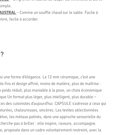
simple.
AUSTRAL
– Comme un souffle chaud sur le sable. Facile à
vivre, facile à accorder.
 ?
aussi une forme d’élégance. Le 12 mm céramique, c’est une
 fins et design affiné, moins de matière, plus de maîtrise :
 poids réduit, plus maniable à la pose, un choix économique
ue Un format plus léger, plus intelligent, plus durable —
ces des cuisinistes d’aujourd’hui. CAPSULE s’adresse à ceux qui
urées, chaleureuses, sincères. Les teintes sélectionnées
 béton, les métaux patinés, dans une approche sensorielle du
 cherche pas à briller : elle inspire, rassure, accompagne.
e, proposée dans un cadre volontairement restreint, avec la
ions Google