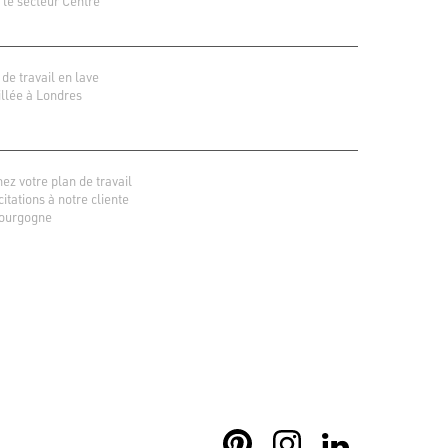
 le secteur Centre
 de travail en lave
llée à Londres
ez votre plan de travail
icitations à notre cliente
ourgogne