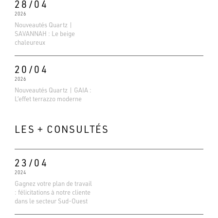
28/04
2026
Nouveautés Quartz |
SAVANNAH : Le beige
chaleureux
20/04
2026
Nouveautés Quartz | GAIA :
L’effet terrazzo moderne
LES + CONSULTÉS
23/04
2024
Gagnez votre plan de travail
: félicitations à notre cliente
Evaluations Google
dans le secteur Sud-Ouest
4.6
Basé sur 138 avis