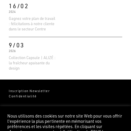
16/02
2024
Gagnez votre plan de travail
: félicitations à notre cliente
dans le secteur Centre
9/03
2026
Collection Capsule | ALIZÉ :
la fraîcheur apaisante du
design
Inscription Newsletter
Confidentialité
Groupe Pierredeplan
541 Chemin de Cantecor
Nous utilisons des cookies sur notre site Web pour vous offrir
82100 Castelsarrasin
l'expérience la plus pertinente en mémorisant vos
préférences et les visites répétées. En cliquant sur