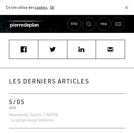
Ce site utilise des
cookies
.
Ok
Accueil
›
Actualités
›
afmmicaylou@outlook.fr
MATÉRIAUX
NUANCIER
AIDE AU CHOIX
COMMENT CHOISIR MON PLAN DE TRAVAIL ?
COMMENT ENTRETENIR MON PLAN DE TRAVAIL ?
CONTRAT SÉRÉNITÉ
LES DERNIERS ARTICLES
FAQ
5/05
2026
Nouveautés Quartz | INDIRA
: Le grège nuagé tendance