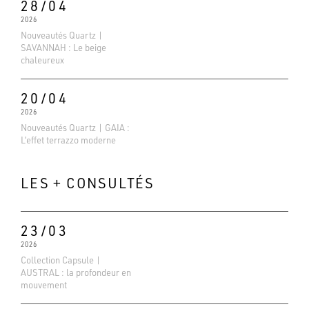
28/04
2026
Nouveautés Quartz |
SAVANNAH : Le beige
chaleureux
20/04
2026
Nouveautés Quartz | GAIA :
L’effet terrazzo moderne
LES + CONSULTÉS
23/03
2026
Evaluations Google
Collection Capsule |
4.6
AUSTRAL : la profondeur en
mouvement
Basé sur 138 avis