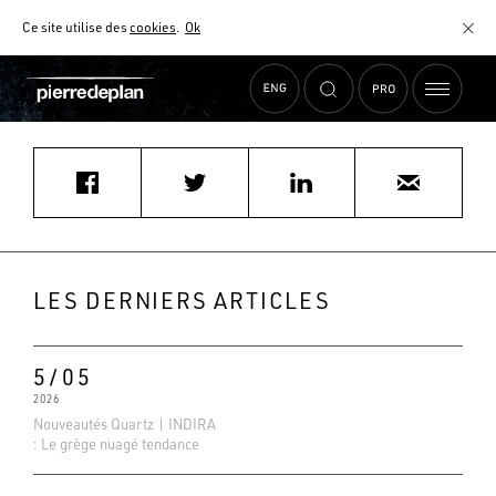
Ce site utilise des
cookies
.
Ok
Accueil
›
Actualités
›
SCHMIDT NEUILLY SUR SEINE
MATÉRIAUX
NUANCIER
AIDE AU CHOIX
COMMENT CHOISIR MON PLAN DE TRAVAIL ?
COMMENT ENTRETENIR MON PLAN DE TRAVAIL ?
CONTRAT SÉRÉNITÉ
LES DERNIERS ARTICLES
FAQ
5/05
2026
Nouveautés Quartz | INDIRA
: Le grège nuagé tendance