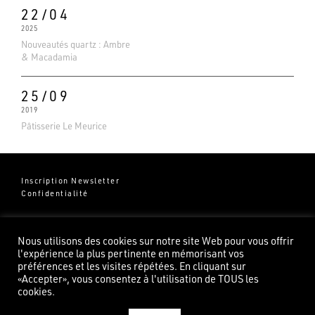
22/04
2025
Nouveautés quartz : Ambre
& Macadamia
25/09
2019
Pâtisserie Le Meurice
Inscription Newsletter
Confidentialité
Groupe Pierredeplan
541 Chemin de Cantecor
Nous utilisons des cookies sur notre site Web pour vous offrir
82100 Castelsarrasin
l'expérience la plus pertinente en mémorisant vos
préférences et les visites répétées. En cliquant sur
«Accepter», vous consentez à l'utilisation de TOUS les
cookies.