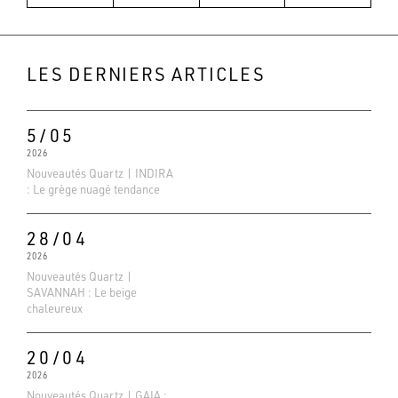
LES DERNIERS ARTICLES
5/05
2026
Nouveautés Quartz | INDIRA
: Le grège nuagé tendance
28/04
Evaluations Google
2026
4.6
Nouveautés Quartz |
SAVANNAH : Le beige
Basé sur 138 avis
chaleureux
20/04
2026
Nouveautés Quartz | GAIA :