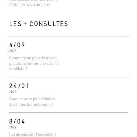
L’effet terrazzo moderne
LES + CONSULTÉS
4/09
2025
Comment un plan de travail
peut transformer une cuisine
familiale ?
24/01
2022
Gagnez votre plan Minéral
2021 : les lauréats sont ?
8/04
2022
Îlot de cuisine : l’essentiel à