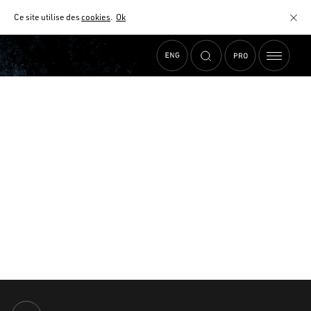
Ce site utilise des
cookies
.
Ok
Accueil
›
Actualités
›
Lave & Co. #4
MATÉRIAUX
NUANCIER
AIDE AU CHOIX
COMMENT CHOISIR MON PLAN DE TRAVAIL ?
COMMENT ENTRETENIR MON PLAN DE TRAVAIL ?
CONTRAT SÉRÉNITÉ
FAQ