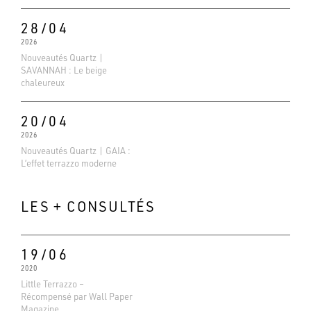
28/04
2026
Nouveautés Quartz |
SAVANNAH : Le beige
chaleureux
20/04
2026
Nouveautés Quartz | GAIA :
L’effet terrazzo moderne
LES + CONSULTÉS
19/06
2020
Little Terrazzo –
Récompensé par Wall Paper
Magazine