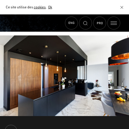
Ce site utilise des
cookies
.
Ok
Accueil
›
Actualités
›
Îlot de cuisine : l’essentiel à ne pas oublier
MATÉRIAUX
NUANCIER
AIDE AU CHOIX
COMMENT CHOISIR MON PLAN DE TRAVAIL ?
COMMENT ENTRETENIR MON PLAN DE TRAVAIL ?
CONTRAT SÉRÉNITÉ
FAQ