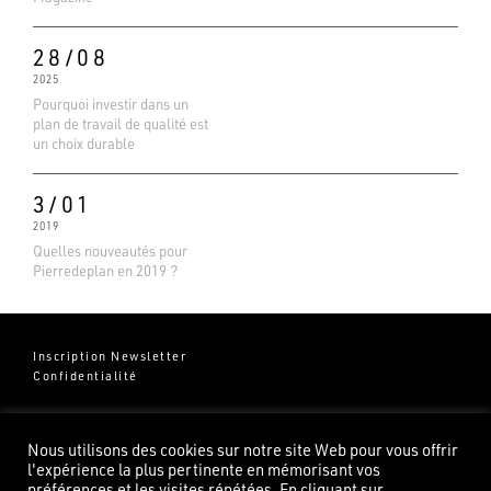
28/08
2025
Pourquoi investir dans un
plan de travail de qualité est
un choix durable
3/01
2019
Quelles nouveautés pour
Pierredeplan en 2019 ?
Inscription Newsletter
Confidentialité
Groupe Pierredeplan
541 Chemin de Cantecor
Nous utilisons des cookies sur notre site Web pour vous offrir
82100 Castelsarrasin
l'expérience la plus pertinente en mémorisant vos
préférences et les visites répétées. En cliquant sur