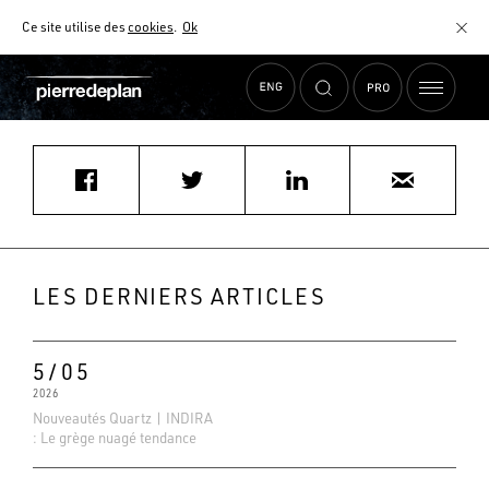
Ce site utilise des
cookies
.
Ok
Accueil
›
Actualités
›
PERENE ST MARTIN EN HAUT
MATÉRIAUX
NUANCIER
AIDE AU CHOIX
COMMENT CHOISIR MON PLAN DE TRAVAIL ?
COMMENT ENTRETENIR MON PLAN DE TRAVAIL ?
CONTRAT SÉRÉNITÉ
LES DERNIERS ARTICLES
FAQ
5/05
2026
Nouveautés Quartz | INDIRA
: Le grège nuagé tendance