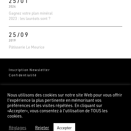
25/01
2024
Gagnez votre plan minéral
2023 : les lauréats sont ?
25/09
2019
Pâtisserie Le Meurice
Inscription Newsletter
Confidentialité
Groupe Pierredeplan
541 Chemin de Cantecor
Nous utilisons des cookies sur notre site Web pour vous offrir
82100 Castelsarrasin
l'expérience la plus pertinente en mémorisant vos
préférences et les visites répétées. En cliquant sur
«Accepter», vous consentez à l'utilisation de TOUS les
cookies.
Réglages
Rejeter
Accepter
©2026 Pierredeplan