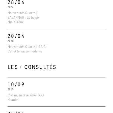
28/04
2026
Nouveautés Quartz |
SAVANNAH : Le beige
chaleureux
20/04
2026
Nouveautés Quartz | GAIA :
L’effet terrazzo moderne
LES + CONSULTÉS
10/09
2019
Evaluations Google
Piscine en lave émaillée à
4.6
Mumbai
Basé sur 138 avis