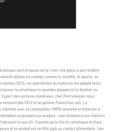
ign.
 céramique sont en passe de se créer une place à part entière
ment utilisés en cuisines comme le stratifié, le quartz, ou
les années 2010, les spécialistes du matériau ont adapté leurs
proposer la céramique en grandes plaques et la destiner au
e. Expert des surfaces minérales, chez Pierredeplan nous
u innovant dès 2012 et la gamme Plancéram naît. La
clientèle avec sa composition 100% naturelle et minérale à
ndéniables proposées aux usagers : une résistance aux chaleurs
l’abrasion et aux UV. D’autant qu’un îlot en céramique et d’une
sure et le produit est certifié apte au contact alimentaire. Son