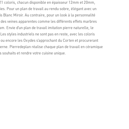
21 coloris, chacun disponible en épaisseur 12mm et 20mm,
vies. Pour un plan de travail au rendu sobre, élégant avec un
is Blanc Miroir. Au contraire, pour un look à la personnalité
c des veines apparentes comme les différents effets marbres
 Envie d’un plan de travail imitation pierre naturelle, le
 Les styles industriels ne sont pas en reste, avec les coloris
e ou encore les Oxydes s’approchant du Corten et procurerant
erne. Pierredeplan réalise chaque plan de travail en céramique
 souhaits et rendre votre cuisine unique.
ions Google
r 138 avis