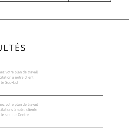
ULTÉS
ez votre plan de travail
icitation à notre client
 le Sud-Est
ez votre plan de travail
icitations à notre cliente
 le secteur Centre