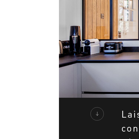
Lai
con