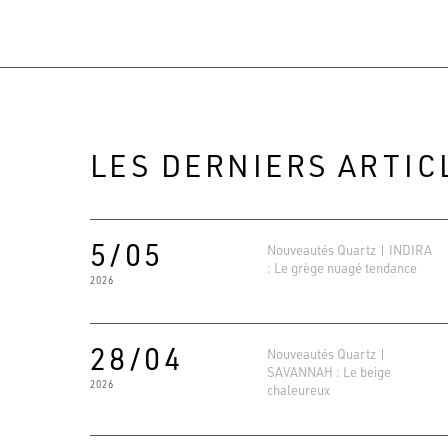
LES DERNIERS ARTIC
5/05
Nouveautés Quartz | INDIRA
: Le grège nuagé tendance
2026
28/04
Nouveautés Quartz |
SAVANNAH : Le beige
2026
chaleureux