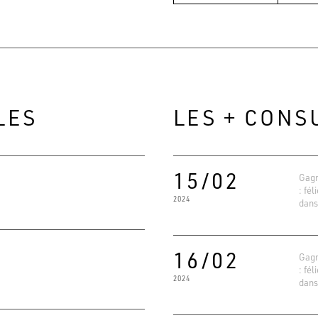
LES
LES + CONS
15/02
Gagn
: fél
2024
dans
16/02
Gagn
: fél
2024
dans