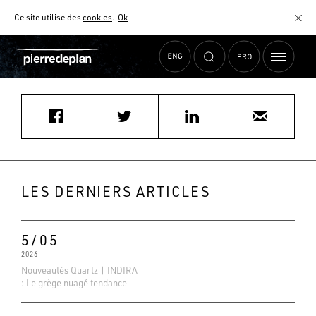
Ce site utilise des
cookies
.
Ok
Accueil
›
Actualités
›
ARTHUR BONNET ROYAN
MATÉRIAUX
NUANCIER
AIDE AU CHOIX
COMMENT CHOISIR MON PLAN DE TRAVAIL ?
COMMENT ENTRETENIR MON PLAN DE TRAVAIL ?
CONTRAT SÉRÉNITÉ
LES DERNIERS ARTICLES
FAQ
5/05
2026
Nouveautés Quartz | INDIRA
: Le grège nuagé tendance