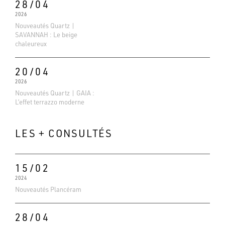
28/04
2026
Nouveautés Quartz |
SAVANNAH : Le beige
chaleureux
20/04
2026
Nouveautés Quartz | GAIA :
L’effet terrazzo moderne
LES + CONSULTÉS
15/02
2024
Evaluations Google
Nouveautés Plancéram
4.6
Basé sur 138 avis
28/04