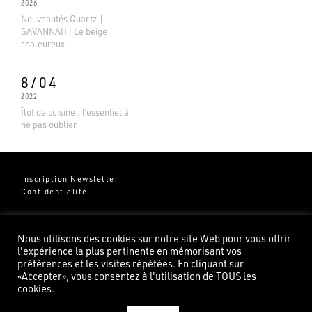
2026
Nouveautés Quartz |
SAVANNAH : Le beige
chaleureux
8/04
2022
Îlot de cuisine : l’essentiel à
ne pas oublier
Inscription Newsletter
Confidentialité
Groupe Pierredeplan
541 Chemin de Cantecor
Nous utilisons des cookies sur notre site Web pour vous offrir
82100 Castelsarrasin
l'expérience la plus pertinente en mémorisant vos
préférences et les visites répétées. En cliquant sur
«Accepter», vous consentez à l'utilisation de TOUS les
cookies.