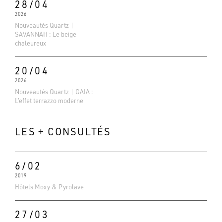
28/04
2026
Nouveautés Quartz |
SAVANNAH : Le beige
chaleureux
20/04
2026
Nouveautés Quartz | GAIA :
L’effet terrazzo moderne
LES + CONSULTÉS
6/02
Evaluations Google
2019
4.6
Hôtels Moxy & Pyrolave
Basé sur 138 avis
27/03