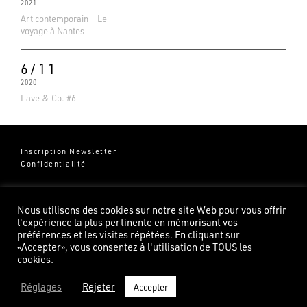
2021
Art contemporain – Le
voyage à Nantes
6/11
2020
Lave & Co. #6
Inscription Newsletter
Confidentialité
Groupe Pierredeplan
541 Chemin de Cantecor
Nous utilisons des cookies sur notre site Web pour vous offrir
82100 Castelsarrasin
l'expérience la plus pertinente en mémorisant vos
préférences et les visites répétées. En cliquant sur
«Accepter», vous consentez à l'utilisation de TOUS les
cookies.
Réglages
Rejeter
Accepter
©2026 Pierredeplan