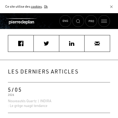
Ce site utilise des
cookies
.
Ok
Accueil
›
Actualités
›
ARTHUR BONNET PARIS 13
MATÉRIAUX
NUANCIER
AIDE AU CHOIX
COMMENT CHOISIR MON PLAN DE TRAVAIL ?
COMMENT ENTRETENIR MON PLAN DE TRAVAIL ?
CONTRAT SÉRÉNITÉ
LES DERNIERS ARTICLES
FAQ
5/05
2026
Nouveautés Quartz | INDIRA
: Le grège nuagé tendance