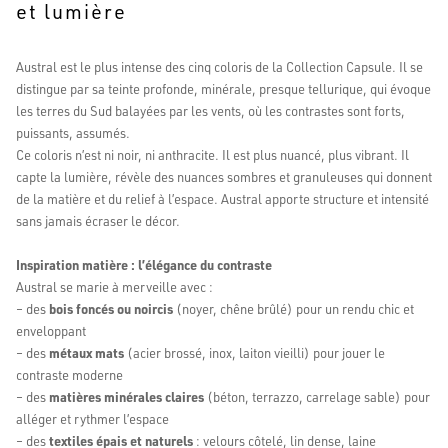
et lumière
Austral est le plus intense des cinq coloris de la Collection Capsule. Il se
distingue par sa teinte profonde, minérale, presque tellurique, qui évoque
les terres du Sud balayées par les vents, où les contrastes sont forts,
puissants, assumés.
Ce coloris n’est ni noir, ni anthracite. Il est plus nuancé, plus vibrant. Il
capte la lumière, révèle des nuances sombres et granuleuses qui donnent
de la matière et du relief à l’espace. Austral apporte structure et intensité
sans jamais écraser le décor.
Inspiration matière : l’élégance du contraste
Austral se marie à merveille avec :
– des
bois foncés ou noircis
(noyer, chêne brûlé) pour un rendu chic et
enveloppant
– des
métaux mats
(acier brossé, inox, laiton vieilli) pour jouer le
contraste moderne
– des
matières minérales claires
(béton, terrazzo, carrelage sable) pour
alléger et rythmer l’espace
– des
textiles épais et naturels
: velours côtelé, lin dense, laine