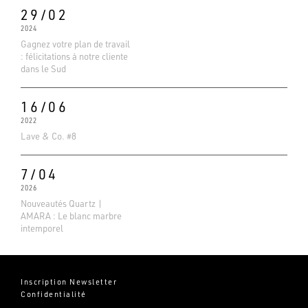
29/02
2024
Gagnez votre plan de travail
: félicitations à notre cliente
dans le Sud
16/06
2022
Lave & Co. #8
7/04
2026
Nouveautés Quartz |
AMARA : Le blanc marbre
intemporel
Inscription Newsletter
Confidentialité