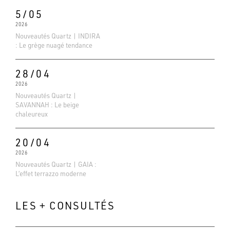
5/05
2026
Nouveautés Quartz | INDIRA
: Le grège nuagé tendance
28/04
2026
Nouveautés Quartz |
SAVANNAH : Le beige
chaleureux
20/04
2026
Nouveautés Quartz | GAIA :
L’effet terrazzo moderne
LES + CONSULTÉS