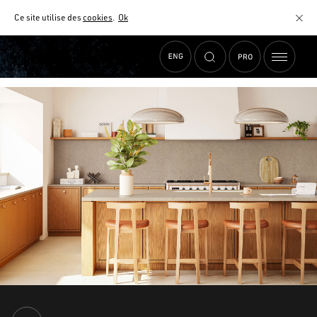
Ce site utilise des
cookies
.
Ok
Accueil
›
Actualités
›
Collection Capsule | AUSTRAL : la profondeur en mouvement
MATÉRIAUX
NUANCIER
AIDE AU CHOIX
COMMENT CHOISIR MON PLAN DE TRAVAIL ?
COMMENT ENTRETENIR MON PLAN DE TRAVAIL ?
CONTRAT SÉRÉNITÉ
FAQ