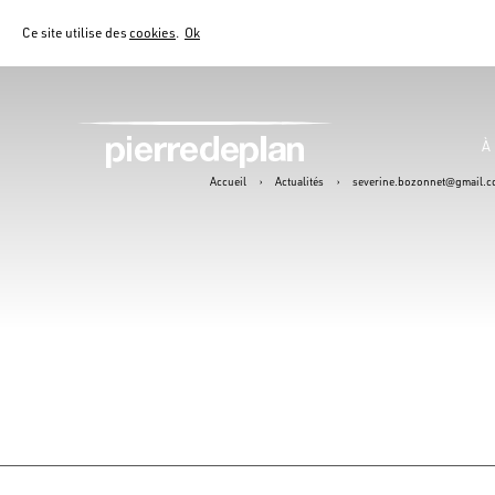
Ce site utilise des
cookies
.
Ok
À
Accueil
›
Actualités
›
severine.bozonnet@gmail.