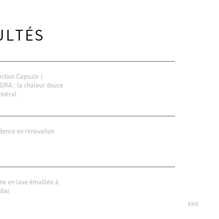
ULTÉS
ection Capsule |
RA : la chaleur douce
inéral
dence en rénovation
ions Google
r 138 avis
ine en lave émaillée à
bai