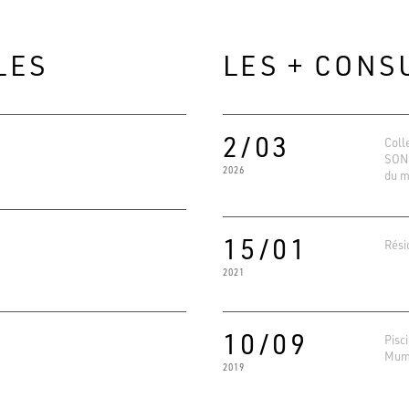
LES
LES + CONS
2/03
Coll
SONO
2026
du m
15/01
Rési
2021
Evaluat
4.6
Basé su
10/09
Pisc
Mum
2019