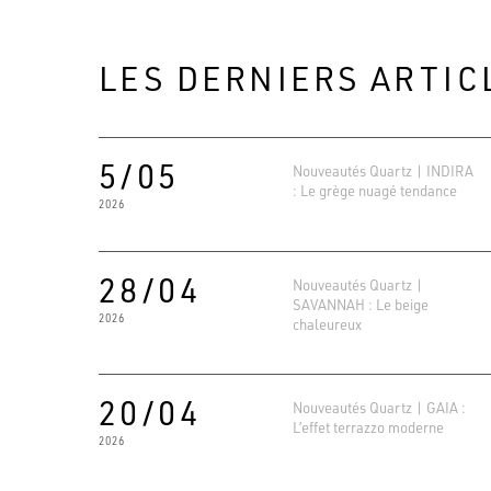
LES DERNIERS ARTIC
5/05
Nouveautés Quartz | INDIRA
: Le grège nuagé tendance
2026
28/04
Nouveautés Quartz |
SAVANNAH : Le beige
2026
chaleureux
20/04
Nouveautés Quartz | GAIA :
L’effet terrazzo moderne
2026