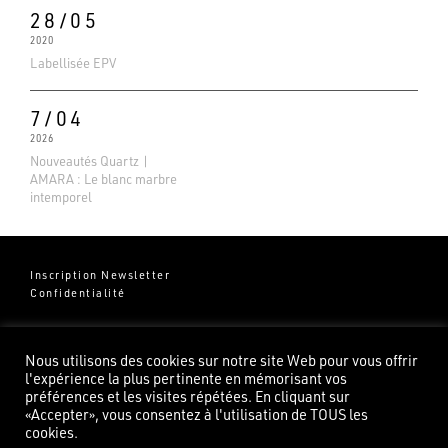
28/05
2020
Labellisée EPV
7/04
2026
Nouveautés Quartz |
AMARA : Le blanc marbre
intemporel
Inscription Newsletter
Confidentialité
Groupe Pierredeplan
541 Chemin de Cantecor
Nous utilisons des cookies sur notre site Web pour vous offrir
82100 Castelsarrasin
l'expérience la plus pertinente en mémorisant vos
préférences et les visites répétées. En cliquant sur
«Accepter», vous consentez à l'utilisation de TOUS les
cookies.