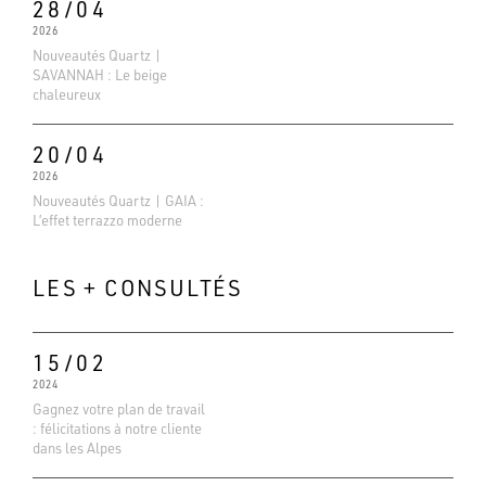
28/04
2026
Nouveautés Quartz |
SAVANNAH : Le beige
chaleureux
20/04
2026
Nouveautés Quartz | GAIA :
L’effet terrazzo moderne
LES + CONSULTÉS
15/02
2024
Gagnez votre plan de travail
Evaluations Google
: félicitations à notre cliente
4.6
dans les Alpes
Basé sur 138 avis