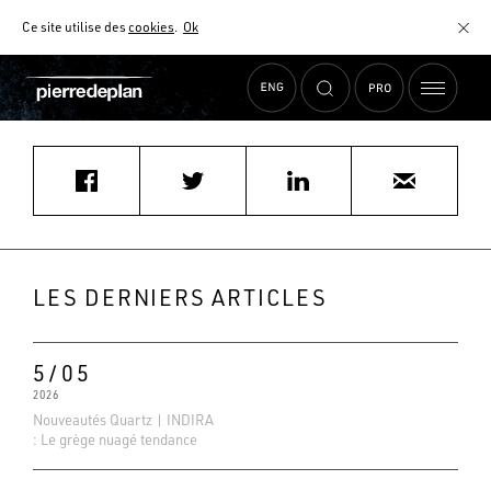
Ce site utilise des
cookies
.
Ok
Accueil
›
Actualités
›
segolenetoussaint67@icloud.com
MATÉRIAUX
NUANCIER
AIDE AU CHOIX
COMMENT CHOISIR MON PLAN DE TRAVAIL ?
COMMENT ENTRETENIR MON PLAN DE TRAVAIL ?
CONTRAT SÉRÉNITÉ
LES DERNIERS ARTICLES
FAQ
5/05
2026
Nouveautés Quartz | INDIRA
: Le grège nuagé tendance