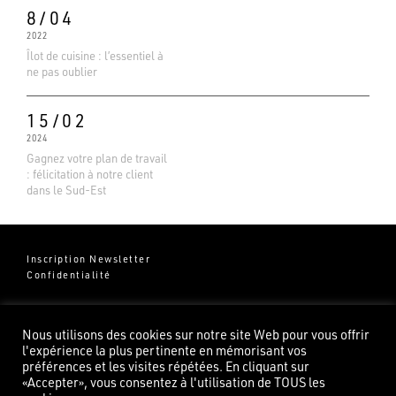
8/04
2022
Îlot de cuisine : l’essentiel à
ne pas oublier
15/02
2024
Gagnez votre plan de travail
: félicitation à notre client
dans le Sud-Est
Inscription Newsletter
Confidentialité
Groupe Pierredeplan
541 Chemin de Cantecor
Nous utilisons des cookies sur notre site Web pour vous offrir
82100 Castelsarrasin
l'expérience la plus pertinente en mémorisant vos
préférences et les visites répétées. En cliquant sur
«Accepter», vous consentez à l'utilisation de TOUS les