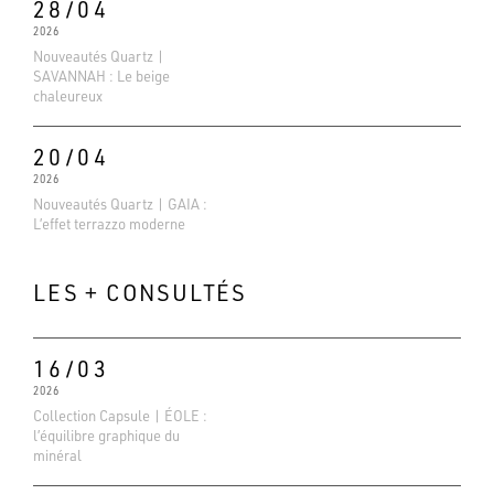
28/04
2026
Nouveautés Quartz |
SAVANNAH : Le beige
chaleureux
20/04
2026
Nouveautés Quartz | GAIA :
L’effet terrazzo moderne
LES + CONSULTÉS
16/03
2026
Collection Capsule | ÉOLE :
Evaluations Google
l’équilibre graphique du
4.6
minéral
Basé sur 138 avis