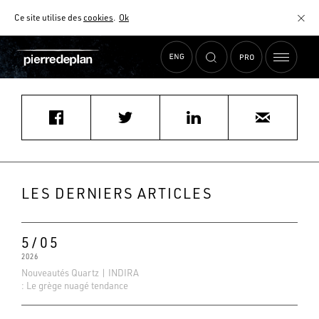
Ce site utilise des
cookies
.
Ok
Accueil
›
Actualités
›
nnn@hotmail.com
MATÉRIAUX
NUANCIER
AIDE AU CHOIX
COMMENT CHOISIR MON PLAN DE TRAVAIL ?
COMMENT ENTRETENIR MON PLAN DE TRAVAIL ?
CONTRAT SÉRÉNITÉ
LES DERNIERS ARTICLES
FAQ
5/05
2026
Nouveautés Quartz | INDIRA
: Le grège nuagé tendance