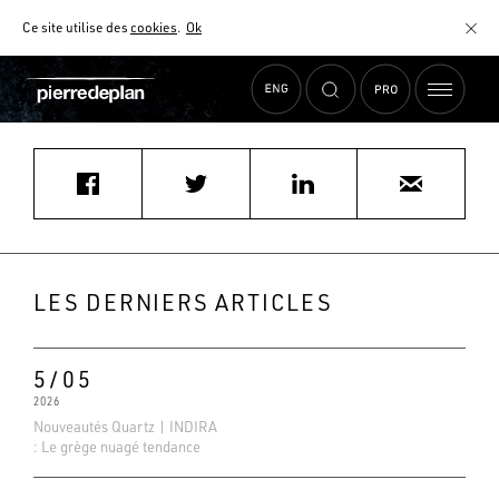
Ce site utilise des
cookies
.
Ok
Accueil
›
Actualités
›
mm@oooo.fr
MATÉRIAUX
NUANCIER
AIDE AU CHOIX
COMMENT CHOISIR MON PLAN DE TRAVAIL ?
COMMENT ENTRETENIR MON PLAN DE TRAVAIL ?
CONTRAT SÉRÉNITÉ
LES DERNIERS ARTICLES
FAQ
5/05
2026
Nouveautés Quartz | INDIRA
: Le grège nuagé tendance