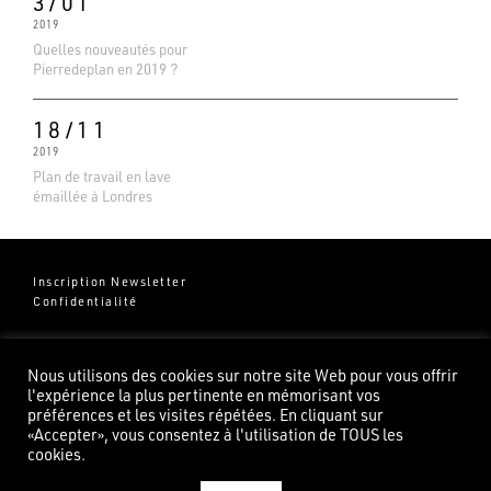
3/01
2019
Quelles nouveautés pour
Pierredeplan en 2019 ?
18/11
2019
Plan de travail en lave
émaillée à Londres
Inscription Newsletter
Confidentialité
Groupe Pierredeplan
541 Chemin de Cantecor
Nous utilisons des cookies sur notre site Web pour vous offrir
82100 Castelsarrasin
l'expérience la plus pertinente en mémorisant vos
préférences et les visites répétées. En cliquant sur
«Accepter», vous consentez à l'utilisation de TOUS les
cookies.