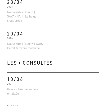
28/04
2026
Nouveautés Quartz |
SAVANNAH : Le beige
chaleureux
20/04
2026
Nouveautés Quartz | GAIA :
L’effet terrazzo moderne
LES + CONSULTÉS
10/06
2021
Evaluations Google
Grèce – Piscine en lave
4.6
émaillée
Basé sur 138 avis