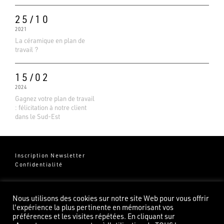
25/10
2021
La céramique en plan de
travail ?
15/02
2024
Gagnez votre plan de travail
: félicitation à notre client
dans le Sud-Est
Inscription Newsletter
Confidentialité
Groupe Pierredeplan
541 Chemin de Cantecor
Nous utilisons des cookies sur notre site Web pour vous offrir
82100 Castelsarrasin
l'expérience la plus pertinente en mémorisant vos
préférences et les visites répétées. En cliquant sur