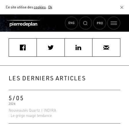
Ce site utilise des
cookies
.
Ok
Accueil
›
Actualités
›
mjohnson@mjaarchitects.com
MATÉRIAUX
NUANCIER
AIDE AU CHOIX
COMMENT CHOISIR MON PLAN DE TRAVAIL ?
COMMENT ENTRETENIR MON PLAN DE TRAVAIL ?
CONTRAT SÉRÉNITÉ
LES DERNIERS ARTICLES
FAQ
5/05
2026
Nouveautés Quartz | INDIRA
: Le grège nuagé tendance