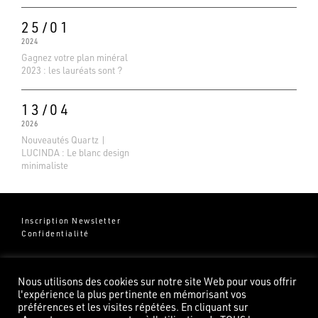
25/01
2024
Gagnez votre plan minéral
2023 : les lauréats sont ?
13/04
2026
Nouveautés Quartz |
LUCINDA : Le blanc design
minimaliste
Inscription Newsletter
Confidentialité
Groupe Pierredeplan
541 Chemin de Cantecor
Nous utilisons des cookies sur notre site Web pour vous offrir
82100 Castelsarrasin
l'expérience la plus pertinente en mémorisant vos
préférences et les visites répétées. En cliquant sur