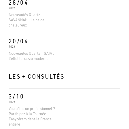
28/04
2026
Nouveautés Quartz |
SAVANNAH : Le beige
chaleureux
20/04
2026
Nouveautés Quartz | GAIA :
L’effet terrazzo moderne
LES + CONSULTÉS
3/10
2024
Vous êtes un professionnel ?
Participez à la Tournée
Evaluations Google
Easycéram dans la France
4.6
entière
Basé sur 138 avis