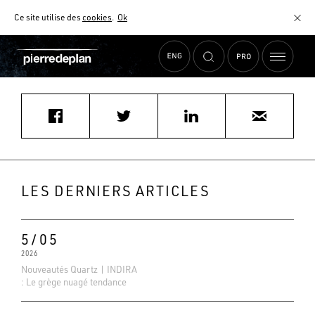
Ce site utilise des
cookies
.
Ok
Accueil
›
Actualités
›
karibou510@hotmail.com
MATÉRIAUX
NUANCIER
AIDE AU CHOIX
COMMENT CHOISIR MON PLAN DE TRAVAIL ?
COMMENT ENTRETENIR MON PLAN DE TRAVAIL ?
CONTRAT SÉRÉNITÉ
LES DERNIERS ARTICLES
FAQ
5/05
2026
Nouveautés Quartz | INDIRA
: Le grège nuagé tendance