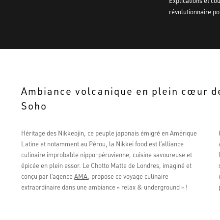
Explications et cou
révolutionnaire p
Ambiance volcanique en plein cœur d
Soho
Héritage des Nikkeojin, ce peuple japonais émigré en Amérique
Latine et notamment au Pérou, la Nikkei food est l’alliance
culinaire improbable nippo-péruvienne, cuisine savoureuse et
épicée en plein essor. Le Chotto Matte de Londres, imaginé et
conçu par l’agence
AMA
, propose ce voyage culinaire
extraordinaire dans une ambiance « relax & underground » !