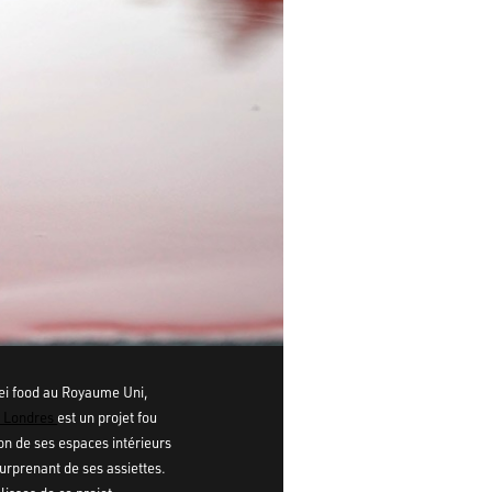
ei food au Royaume Uni,
e Londres
est un projet fou
on de ses espaces intérieurs
urprenant de ses assiettes.