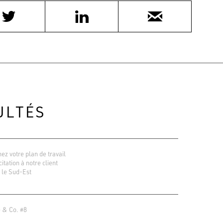
ULTÉS
ez votre plan de travail
icitation à notre client
 le Sud-Est
 & Co. #8