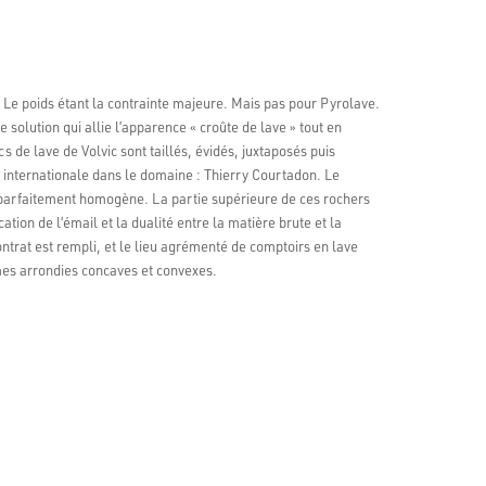
 Le poids étant la contrainte majeure. Mais pas pour Pyrolave.
e solution qui allie l’apparence « croûte de lave » tout en
s de lave de Volvic sont taillés, évidés, juxtaposés puis
e internationale dans le domaine : Thierry Courtadon. Le
té parfaitement homogène. La partie supérieure de ces rochers
ation de l’émail et la dualité entre la matière brute et la
ntrat est rempli, et le lieu agrémenté de comptoirs en lave
rmes arrondies concaves et convexes.
ions Google
r 138 avis