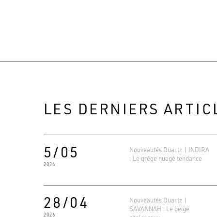
LES DERNIERS ARTIC
5/05
Nouveautés Quartz | INDIRA
: Le grège nuagé tendance
2026
28/04
Nouveautés Quartz |
SAVANNAH : Le beige
2026