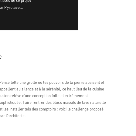
lisses de ce projet
our Pyrolave…
e
Pensé telle une grotte où les pouvoirs de la pierre apaisent et
appellent au silence et à la sérénité, ce haut lieu de la cuisine
fusion relève d’une conception folle et extrêmement
sophistiquée. Faire rentrer des blocs massifs de lave naturelle
et les installer tels des comptoirs : voici le challenge proposé
par l’architecte.