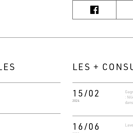
LES
LES + CONS
15/02
Gagn
: fél
2024
dans
16/06
Lave