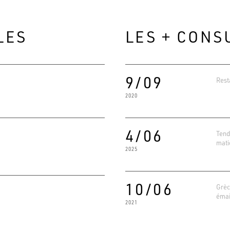
LES
LES + CONS
9/09
Rest
2020
4/06
Tend
mati
2025
Evaluat
4.6
Basé su
10/06
Grèc
émai
2021