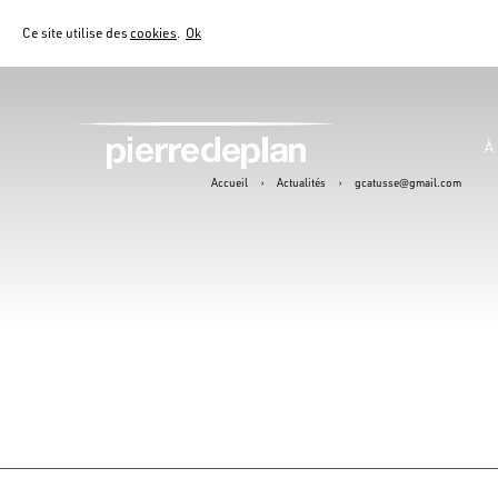
Ce site utilise des
cookies
.
Ok
À
Accueil
›
Actualités
›
gcatusse@gmail.com