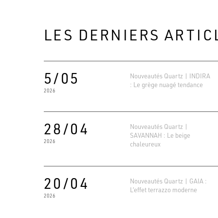
LES DERNIERS ARTIC
5/05
Nouveautés Quartz | INDIRA
: Le grège nuagé tendance
2026
28/04
Nouveautés Quartz |
SAVANNAH : Le beige
2026
chaleureux
20/04
Nouveautés Quartz | GAIA :
L’effet terrazzo moderne
2026