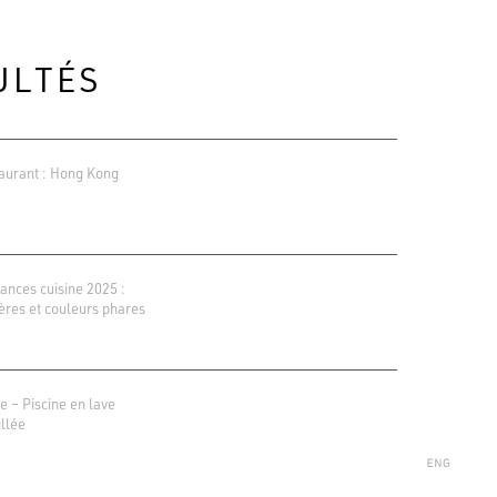
ULTÉS
aurant : Hong Kong
ances cuisine 2025 :
ères et couleurs phares
ions Google
r 138 avis
e – Piscine en lave
llée