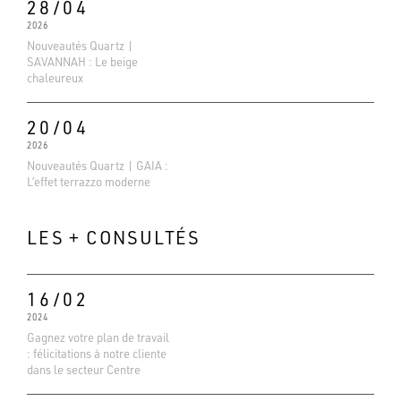
28/04
2026
Nouveautés Quartz |
SAVANNAH : Le beige
chaleureux
20/04
2026
Nouveautés Quartz | GAIA :
L’effet terrazzo moderne
LES + CONSULTÉS
16/02
2024
Evaluations Google
Gagnez votre plan de travail
4.6
: félicitations à notre cliente
dans le secteur Centre
Basé sur 138 avis