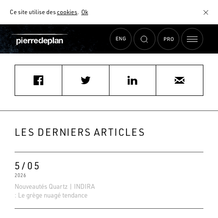
Ce site utilise des
cookies
.
Ok
Accueil
›
Actualités
›
fmongodin@cuisines-morel.com
MATÉRIAUX
NUANCIER
AIDE AU CHOIX
COMMENT CHOISIR MON PLAN DE TRAVAIL ?
COMMENT ENTRETENIR MON PLAN DE TRAVAIL ?
CONTRAT SÉRÉNITÉ
LES DERNIERS ARTICLES
FAQ
5/05
2026
Nouveautés Quartz | INDIRA
: Le grège nuagé tendance