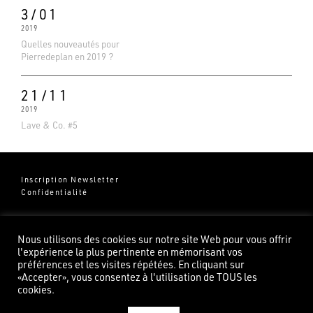
3/01
2019
Quelles nouveautés pour
Pierredeplan en 2019 ?
21/11
2019
Lave & Co. #5
Inscription Newsletter
Confidentialité
Groupe Pierredeplan
541 Chemin de Cantecor
Nous utilisons des cookies sur notre site Web pour vous offrir
82100 Castelsarrasin
l'expérience la plus pertinente en mémorisant vos
préférences et les visites répétées. En cliquant sur
«Accepter», vous consentez à l'utilisation de TOUS les
cookies.