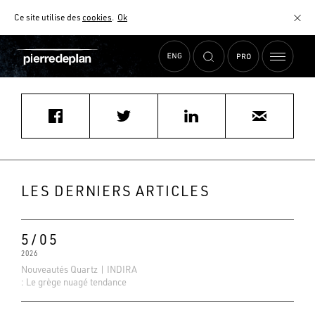
Ce site utilise des
cookies
.
Ok
Accueil
›
Actualités
›
c.oculi@wanadoo.fr
MATÉRIAUX
NUANCIER
AIDE AU CHOIX
COMMENT CHOISIR MON PLAN DE TRAVAIL ?
COMMENT ENTRETENIR MON PLAN DE TRAVAIL ?
CONTRAT SÉRÉNITÉ
LES DERNIERS ARTICLES
FAQ
5/05
2026
Nouveautés Quartz | INDIRA
: Le grège nuagé tendance