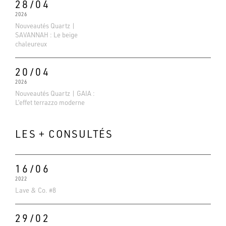
28/04
2026
Nouveautés Quartz |
SAVANNAH : Le beige
chaleureux
20/04
2026
Nouveautés Quartz | GAIA :
L’effet terrazzo moderne
LES + CONSULTÉS
16/06
2022
Lave & Co. #8
Evaluations Google
4.6
29/02
Basé sur 138 avis