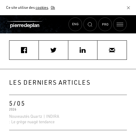
Ce site utilise des
cookies
.
Ok
Accueil
›
Actualités
›
bjoncherais@free.fr
MATÉRIAUX
NUANCIER
AIDE AU CHOIX
COMMENT CHOISIR MON PLAN DE TRAVAIL ?
COMMENT ENTRETENIR MON PLAN DE TRAVAIL ?
CONTRAT SÉRÉNITÉ
LES DERNIERS ARTICLES
FAQ
5/05
2026
Nouveautés Quartz | INDIRA
: Le grège nuagé tendance