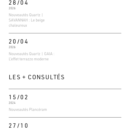
28/04
2026
Nouveautés Quartz |
SAVANNAH : Le beige
chaleureux
20/04
2026
Nouveautés Quartz | GAIA :
L’effet terrazzo moderne
LES + CONSULTÉS
15/02
Evaluations Google
2024
4.6
Nouveautés Plancéram
Basé sur 138 avis
27/10