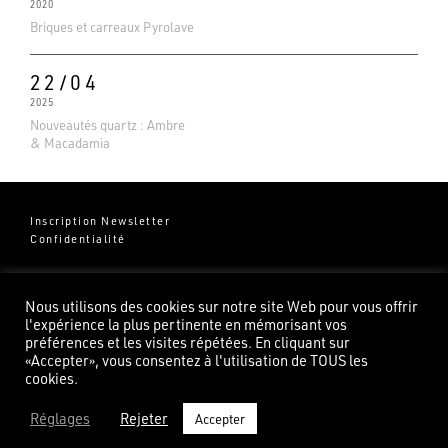
2020
Briques et carreaux Pyrolave
22/04
2025
Nouveautés quartz : Ambre
& Macadamia
Inscription Newsletter
Confidentialité
Groupe Pierredeplan
541 Chemin de Cantecor
Nous utilisons des cookies sur notre site Web pour vous offrir
82100 Castelsarrasin
l'expérience la plus pertinente en mémorisant vos
préférences et les visites répétées. En cliquant sur
«Accepter», vous consentez à l'utilisation de TOUS les
cookies.
Réglages
Rejeter
Accepter
©2026 Pierredeplan