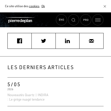
Ce site utilise des
cookies
.
Ok
Accueil
›
Actualités
›
UAB
MATÉRIAUX
NUANCIER
AIDE AU CHOIX
COMMENT CHOISIR MON PLAN DE TRAVAIL ?
COMMENT ENTRETENIR MON PLAN DE TRAVAIL ?
CONTRAT SÉRÉNITÉ
LES DERNIERS ARTICLES
FAQ
5/05
2026
Nouveautés Quartz | INDIRA
: Le grège nuagé tendance