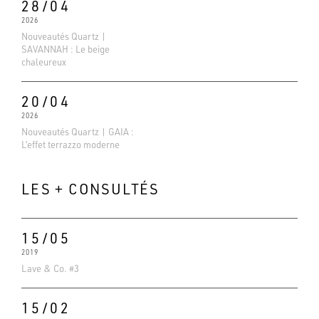
28/04
2026
Nouveautés Quartz |
SAVANNAH : Le beige
chaleureux
20/04
2026
Nouveautés Quartz | GAIA :
L’effet terrazzo moderne
LES + CONSULTÉS
15/05
Evaluations Google
2019
4.6
Lave & Co. #3
Basé sur 138 avis
15/02