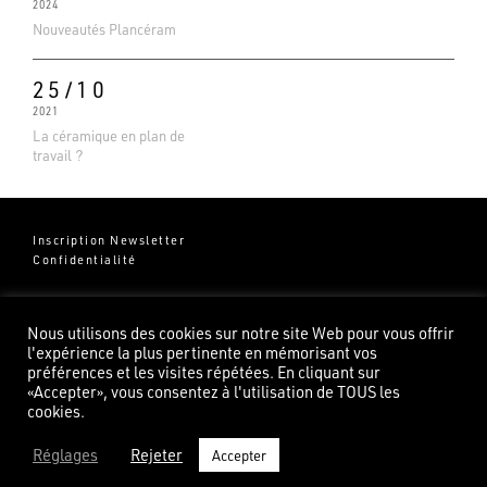
2024
Nouveautés Plancéram
25/10
2021
La céramique en plan de
travail ?
Inscription Newsletter
Confidentialité
Groupe Pierredeplan
541 Chemin de Cantecor
Nous utilisons des cookies sur notre site Web pour vous offrir
82100 Castelsarrasin
l'expérience la plus pertinente en mémorisant vos
préférences et les visites répétées. En cliquant sur
«Accepter», vous consentez à l'utilisation de TOUS les
cookies.
Réglages
Rejeter
Accepter
©2026 Pierredeplan