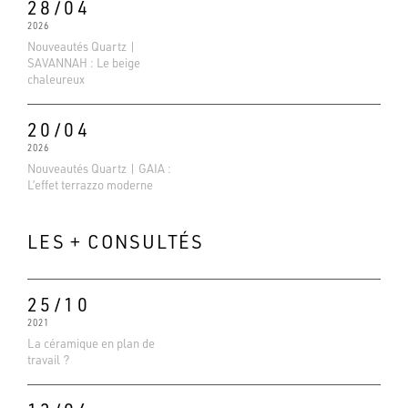
28/04
2026
Nouveautés Quartz |
SAVANNAH : Le beige
chaleureux
20/04
2026
Nouveautés Quartz | GAIA :
L’effet terrazzo moderne
LES + CONSULTÉS
25/10
2021
La céramique en plan de
Evaluations Google
travail ?
4.6
Basé sur 138 avis