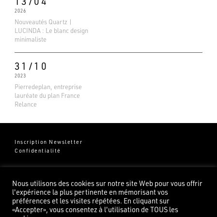
13/04
2026
Nouveautés Quartz |
LUCINDA : Le blanc design
minimaliste
31/10
2023
Pierredeplan, entreprise
lauréate du plan France
Relance
Inscription Newsletter
Confidentialité
Groupe Pierredeplan
541 Chemin de Cantecor
Nous utilisons des cookies sur notre site Web pour vous offrir
82100 Castelsarrasin
l'expérience la plus pertinente en mémorisant vos
préférences et les visites répétées. En cliquant sur
«Accepter», vous consentez à l'utilisation de TOUS les