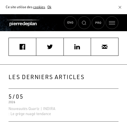
Ce site utilise des
cookies
.
Ok
Accueil
›
Actualités
›
SCHMIDT VENDENHEIM
MATÉRIAUX
NUANCIER
AIDE AU CHOIX
COMMENT CHOISIR MON PLAN DE TRAVAIL ?
COMMENT ENTRETENIR MON PLAN DE TRAVAIL ?
CONTRAT SÉRÉNITÉ
LES DERNIERS ARTICLES
FAQ
5/05
2026
Nouveautés Quartz | INDIRA
: Le grège nuagé tendance