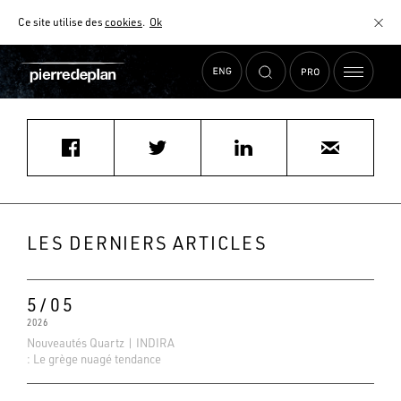
Ce site utilise des
cookies
.
Ok
Accueil
›
Actualités
›
PALAIS DE LA CUISINE LOUVROIL
MATÉRIAUX
NUANCIER
AIDE AU CHOIX
COMMENT CHOISIR MON PLAN DE TRAVAIL ?
COMMENT ENTRETENIR MON PLAN DE TRAVAIL ?
CONTRAT SÉRÉNITÉ
LES DERNIERS ARTICLES
FAQ
5/05
2026
Nouveautés Quartz | INDIRA
: Le grège nuagé tendance