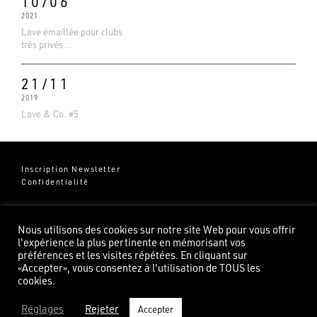
10/06
2021
Lave émaillée pour clubs
très privés…
21/11
2019
Lave & Co. #5
Inscription Newsletter
Confidentialité
Groupe Pierredeplan
541 Chemin de Cantecor
Nous utilisons des cookies sur notre site Web pour vous offrir
82100 Castelsarrasin
l'expérience la plus pertinente en mémorisant vos
préférences et les visites répétées. En cliquant sur
«Accepter», vous consentez à l'utilisation de TOUS les
cookies.
Réglages
Rejeter
Accepter
©2026 Pierredeplan