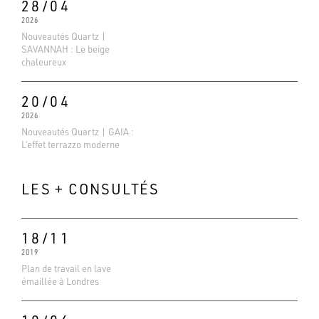
28/04
2026
Nouveautés Quartz |
SAVANNAH : Le beige
chaleureux
20/04
2026
Nouveautés Quartz | GAIA :
L’effet terrazzo moderne
LES + CONSULTÉS
18/11
2019
Evaluations Google
Plan de travail en lave
4.6
émaillée à Londres
Basé sur 138 avis