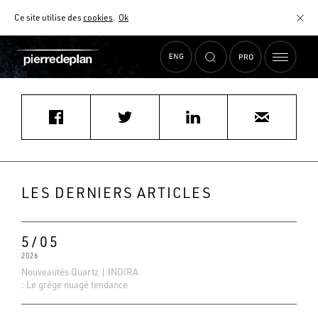
Ce site utilise des
cookies
.
Ok
Accueil
›
Actualités
›
MOBALPA ST LAURENT DU VAR
MATÉRIAUX
NUANCIER
AIDE AU CHOIX
COMMENT CHOISIR MON PLAN DE TRAVAIL ?
COMMENT ENTRETENIR MON PLAN DE TRAVAIL ?
CONTRAT SÉRÉNITÉ
LES DERNIERS ARTICLES
FAQ
5/05
2026
Nouveautés Quartz | INDIRA
: Le grège nuagé tendance