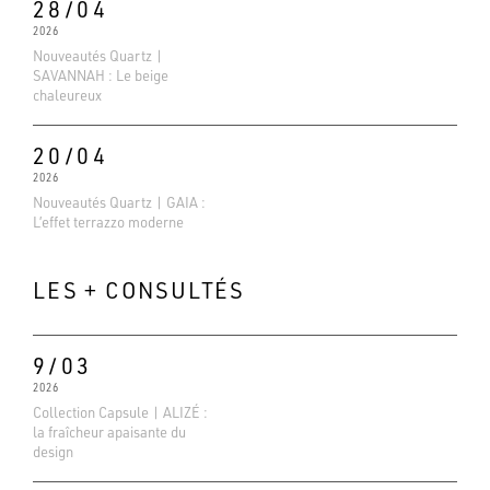
28/04
2026
Nouveautés Quartz |
SAVANNAH : Le beige
chaleureux
20/04
2026
Nouveautés Quartz | GAIA :
L’effet terrazzo moderne
LES + CONSULTÉS
9/03
2026
Collection Capsule | ALIZÉ :
Evaluations Google
la fraîcheur apaisante du
4.6
design
Basé sur 138 avis