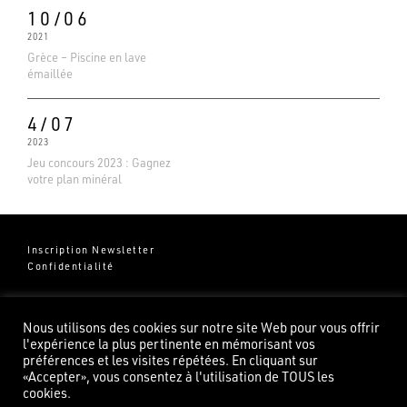
10/06
2021
Grèce – Piscine en lave
émaillée
4/07
2023
Jeu concours 2023 : Gagnez
votre plan minéral
Inscription Newsletter
Confidentialité
Groupe Pierredeplan
541 Chemin de Cantecor
Nous utilisons des cookies sur notre site Web pour vous offrir
82100 Castelsarrasin
l'expérience la plus pertinente en mémorisant vos
préférences et les visites répétées. En cliquant sur
«Accepter», vous consentez à l'utilisation de TOUS les
cookies.