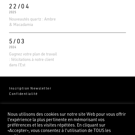
22/04
2025
Nouveautés quartz : Ambre
& Macadamia
5/03
2024
Gagnez votre plan de travail
: félicitations à notre client
dans l’Est
Inscription Newsletter
Confidentialité
Groupe Pierredeplan
541 Chemin de Cantecor
Nous utilisons des cookies sur notre site Web pour vous offrir
82100 Castelsarrasin
l'expérience la plus pertinente en mémorisant vos
préférences et les visites répétées. En cliquant sur
«Accepter», vous consentez à l'utilisation de TOUS les