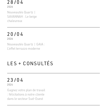
28/04
2026
Nouveautés Quartz |
SAVANNAH : Le beige
chaleureux
20/04
2026
Nouveautés Quartz | GAIA :
L’effet terrazzo moderne
LES + CONSULTÉS
23/04
2024
Gagnez votre plan de travail
Evaluations Google
: félicitations à notre cliente
4.6
dans le secteur Sud-Ouest
Basé sur 138 avis