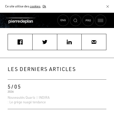
Ce site utilise des
cookies
.
Ok
Accueil
›
Actualités
›
MOBALPA OYONNAX
MATÉRIAUX
NUANCIER
AIDE AU CHOIX
COMMENT CHOISIR MON PLAN DE TRAVAIL ?
COMMENT ENTRETENIR MON PLAN DE TRAVAIL ?
CONTRAT SÉRÉNITÉ
LES DERNIERS ARTICLES
FAQ
5/05
2026
Nouveautés Quartz | INDIRA
: Le grège nuagé tendance