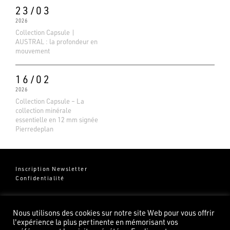
Basé sur 138 avis
23/03
2026
Collection Capsule |
AUSTRAL : la profondeur en
mouvement
16/02
2026
Collection Capsule – La
collection minérale
essentielle en 12 mm signée
Pierredeplan
Inscription Newsletter
Confidentialité
Groupe Pierredeplan
541 Chemin de Cantecor
Nous utilisons des cookies sur notre site Web pour vous offrir
82100 Castelsarrasin
l'expérience la plus pertinente en mémorisant vos