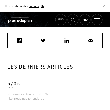
Ce site utilise des
cookies
.
Ok
Accueil
›
Actualités
›
MOBALPA HERBLAY
MATÉRIAUX
NUANCIER
AIDE AU CHOIX
COMMENT CHOISIR MON PLAN DE TRAVAIL ?
COMMENT ENTRETENIR MON PLAN DE TRAVAIL ?
CONTRAT SÉRÉNITÉ
LES DERNIERS ARTICLES
FAQ
5/05
2026
Nouveautés Quartz | INDIRA
: Le grège nuagé tendance