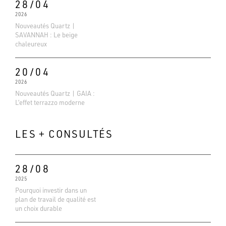
28/04
2026
Nouveautés Quartz |
SAVANNAH : Le beige
chaleureux
20/04
2026
Nouveautés Quartz | GAIA :
L’effet terrazzo moderne
LES + CONSULTÉS
28/08
2025
Pourquoi investir dans un
plan de travail de qualité est
Evaluations Google
un choix durable
4.6