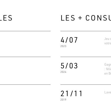
LES
LES + CONS
4/07
Jeu 
votr
2023
5/03
Gagn
: fél
2024
en B
Evaluat
4.6
Basé su
21/11
Lave
2019