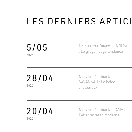
LES DERNIERS ARTIC
5/05
Nouveautés Quartz | INDIRA
: Le grège nuagé tendance
2026
28/04
Nouveautés Quartz |
SAVANNAH : Le beige
2026
chaleureux
20/04
Nouveautés Quartz | GAIA :
L’effet terrazzo moderne
2026