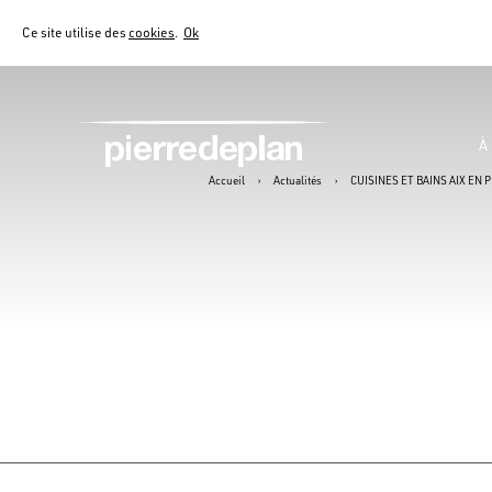
Ce site utilise des
cookies
.
Ok
À
Accueil
›
Actualités
›
CUISINES ET BAINS AIX EN