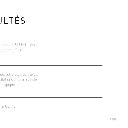
ULTÉS
concours 2023 : Gagnez
e plan minéral
ez votre plan de travail
icitations à notre cliente
ourgogne
ions Google
r 138 avis
 & Co. #5