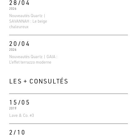
28/04
2026
Nouveautés Quartz |
SAVANNAH : Le beige
chaleureux
20/04
2026
Nouveautés Quartz | GAIA :
L’effet terrazzo moderne
LES + CONSULTÉS
15/05
Evaluations Google
2019
4.6
Lave & Co. #3
Basé sur 138 avis
2/10