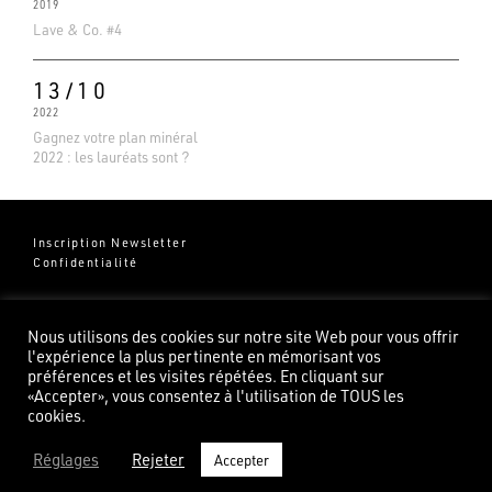
2019
Lave & Co. #4
13/10
2022
Gagnez votre plan minéral
2022 : les lauréats sont ?
Inscription Newsletter
Confidentialité
Groupe Pierredeplan
541 Chemin de Cantecor
Nous utilisons des cookies sur notre site Web pour vous offrir
82100 Castelsarrasin
l'expérience la plus pertinente en mémorisant vos
préférences et les visites répétées. En cliquant sur
«Accepter», vous consentez à l'utilisation de TOUS les
cookies.
Réglages
Rejeter
Accepter
©2026 Pierredeplan