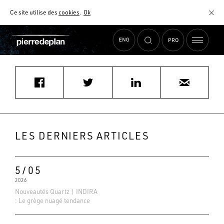
Ce site utilise des
cookies
.
Ok
Accueil
›
Actualités
›
CUISINELLA AIX EN PROVENCE
MATÉRIAUX
NUANCIER
AIDE AU CHOIX
COMMENT CHOISIR MON PLAN DE TRAVAIL ?
COMMENT ENTRETENIR MON PLAN DE TRAVAIL ?
CONTRAT SÉRÉNITÉ
LES DERNIERS ARTICLES
FAQ
5/05
2026
Nouveautés Quartz | INDIRA
: Le grège nuagé tendance