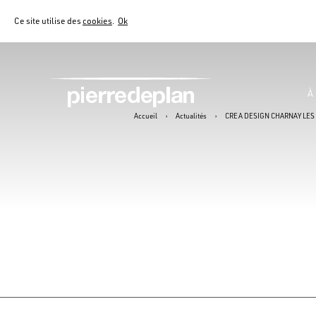
Ce site utilise des
cookies
.
Ok
À
Accueil
›
Actualités
›
CREA DESIGN CHARNAY LE