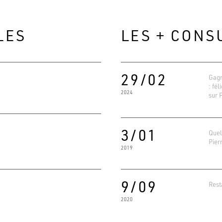
LES
LES + CONS
29/02
Gagn
: fél
2024
sur 
3/01
Quel
Pier
2019
Evaluat
4.6
Basé su
9/09
Rest
2020