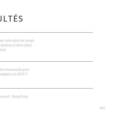
ULTÉS
ez votre plan de travail
icitations à notre client
Paris
les nouveautés pour
redeplan en 2019 ?
ions Google
r 138 avis
aurant : Hong Kong