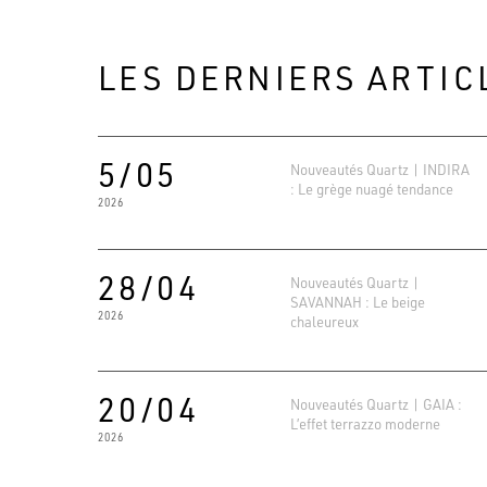
LES DERNIERS ARTIC
5/05
Nouveautés Quartz | INDIRA
: Le grège nuagé tendance
2026
28/04
Nouveautés Quartz |
SAVANNAH : Le beige
2026
chaleureux
20/04
Nouveautés Quartz | GAIA :
L’effet terrazzo moderne
2026