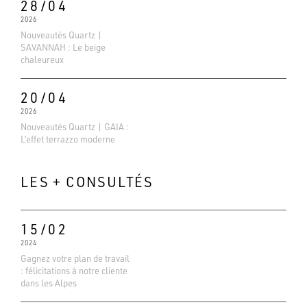
28/04
2026
Nouveautés Quartz |
SAVANNAH : Le beige
chaleureux
20/04
2026
Nouveautés Quartz | GAIA :
L’effet terrazzo moderne
LES + CONSULTÉS
15/02
2024
Gagnez votre plan de travail
Evaluations Google
: félicitations à notre cliente
4.6
dans les Alpes
Basé sur 138 avis