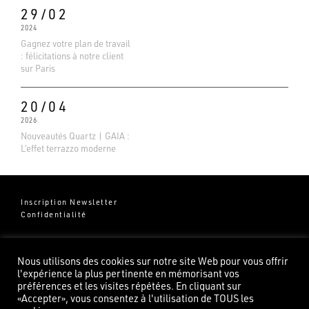
29/02
2024
Gagnez votre plan de travail
: félicitations à notre client
sur Paris
20/04
2026
Nouveautés Quartz | GAIA :
L’effet terrazzo moderne
Inscription Newsletter
Confidentialité
Groupe Pierredeplan
541 Chemin de Cantecor
Nous utilisons des cookies sur notre site Web pour vous offrir
82100 Castelsarrasin
l'expérience la plus pertinente en mémorisant vos
préférences et les visites répétées. En cliquant sur
«Accepter», vous consentez à l'utilisation de TOUS les