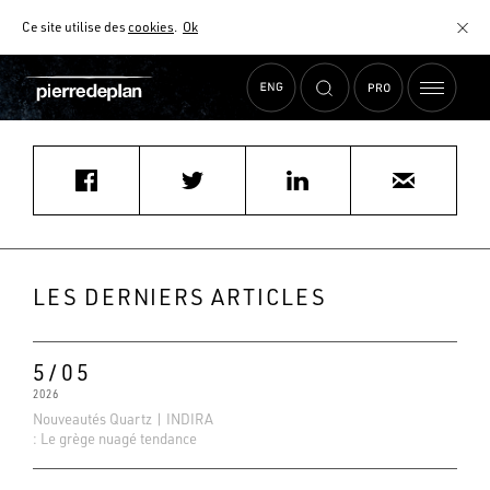
Ce site utilise des
cookies
.
Ok
Accueil
›
Actualités
›
ARTHUR BONNET CREISSELS
MATÉRIAUX
NUANCIER
AIDE AU CHOIX
COMMENT CHOISIR MON PLAN DE TRAVAIL ?
COMMENT ENTRETENIR MON PLAN DE TRAVAIL ?
CONTRAT SÉRÉNITÉ
LES DERNIERS ARTICLES
FAQ
5/05
2026
Nouveautés Quartz | INDIRA
: Le grège nuagé tendance