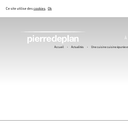
Ce site utilise des
cookies
.
Ok
À
Accueil
›
Actualités
›
Une cuisine cuisine épurée e