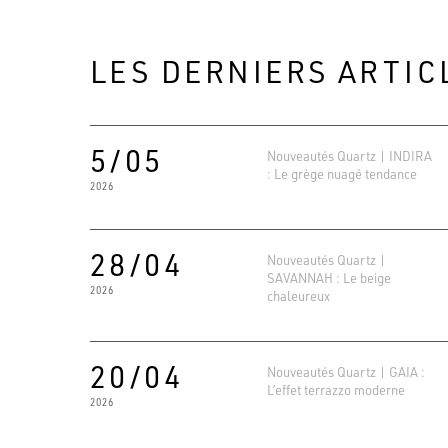
LES DERNIERS ARTIC
5/05
Nouveautés Quartz | INDIRA
: Le grège nuagé tendance
2026
28/04
Nouveautés Quartz |
SAVANNAH : Le beige
2026
chaleureux
20/04
Nouveautés Quartz | GAIA :
L’effet terrazzo moderne
2026