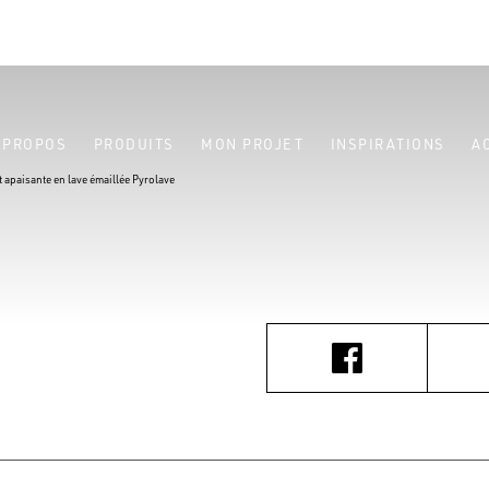
 PROPOS
PRODUITS
MON PROJET
INSPIRATIONS
A
t apaisante en lave émaillée Pyrolave