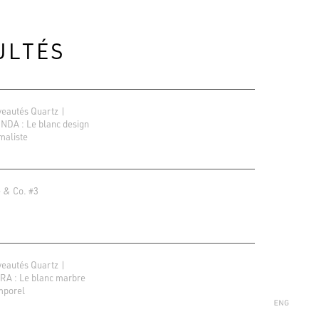
ULTÉS
eautés Quartz |
NDA : Le blanc design
maliste
 & Co. #3
ions Google
r 138 avis
eautés Quartz |
A : Le blanc marbre
mporel