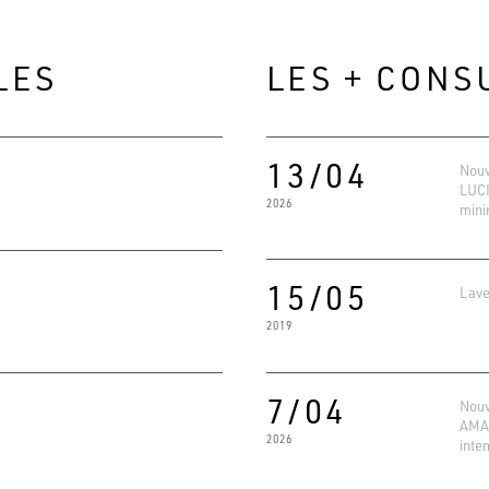
LES
LES + CONS
13/04
Nouv
LUCI
2026
mini
15/05
Lave
2019
Evaluat
4.6
Basé su
7/04
Nouv
AMAR
2026
inte