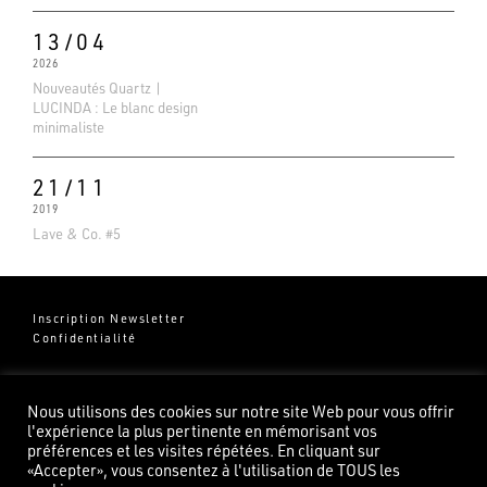
13/04
2026
Nouveautés Quartz |
LUCINDA : Le blanc design
minimaliste
21/11
2019
Lave & Co. #5
Inscription Newsletter
Confidentialité
Groupe Pierredeplan
541 Chemin de Cantecor
Nous utilisons des cookies sur notre site Web pour vous offrir
82100 Castelsarrasin
l'expérience la plus pertinente en mémorisant vos
préférences et les visites répétées. En cliquant sur
«Accepter», vous consentez à l'utilisation de TOUS les