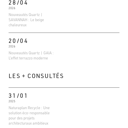
28/04
2026
Nouveautés Quartz |
SAVANNAH : Le beige
chaleureux
20/04
2026
Nouveautés Quartz | GAIA :
L’effet terrazzo moderne
LES + CONSULTÉS
31/01
2025
Naturaplan Recycle : Une
Evaluations Google
solution éco-responsable
4.6
pour des projets
architecturaux ambitieux
Basé sur 138 avis