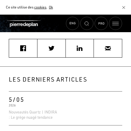
Ce site utilise des
cookies
.
Ok
Accueil
›
Actualités
›
yoda32@orange.fr
MATÉRIAUX
NUANCIER
AIDE AU CHOIX
COMMENT CHOISIR MON PLAN DE TRAVAIL ?
COMMENT ENTRETENIR MON PLAN DE TRAVAIL ?
CONTRAT SÉRÉNITÉ
LES DERNIERS ARTICLES
FAQ
5/05
2026
Nouveautés Quartz | INDIRA
: Le grège nuagé tendance