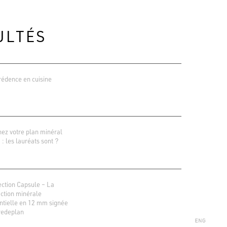
ULTÉS
rédence en cuisine
ez votre plan minéral
 : les lauréats sont ?
ions Google
r 138 avis
ection Capsule – La
ection minérale
ntielle en 12 mm signée
redeplan