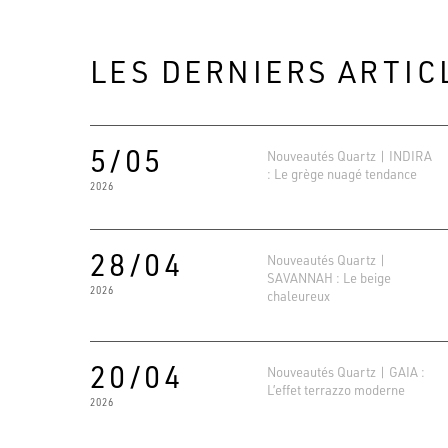
LES DERNIERS ARTIC
5/05
Nouveautés Quartz | INDIRA
: Le grège nuagé tendance
2026
28/04
Nouveautés Quartz |
SAVANNAH : Le beige
2026
chaleureux
20/04
Nouveautés Quartz | GAIA :
L’effet terrazzo moderne
2026