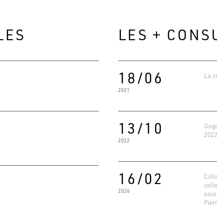
LES
LES + CONS
18/06
La c
2021
13/10
Gagn
2022
2022
Evaluat
4.6
16/02
Basé su
Coll
coll
2026
esse
Pier