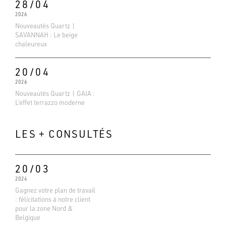
28/04
2026
Nouveautés Quartz |
SAVANNAH : Le beige
chaleureux
20/04
2026
Nouveautés Quartz | GAIA :
L’effet terrazzo moderne
LES + CONSULTÉS
20/03
2024
Gagnez votre plan de travail
: félicitations à notre client
Evaluations Google
pour la zone Nord &
4.6
Belgique