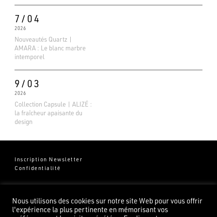
Basé sur 138 avis
7/04
2026
Nouveautés Quartz |
AMARA : Le blanc marbre
intemporel
9/03
2026
Collection Capsule | ALIZÉ :
la fraîcheur apaisante du
design
Inscription Newsletter
Confidentialité
Groupe Pierredeplan
541 Chemin de Cantecor
Nous utilisons des cookies sur notre site Web pour vous offrir
82100 Castelsarrasin
l'expérience la plus pertinente en mémorisant vos