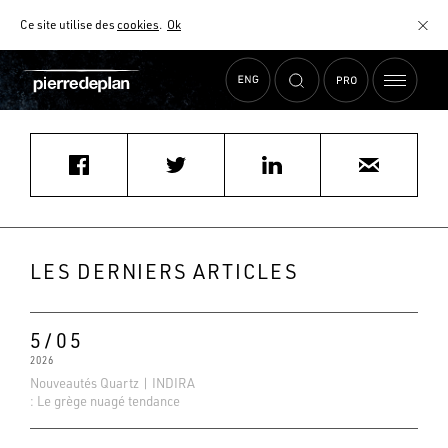
Ce site utilise des
cookies
.
Ok
Accueil
›
Actualités
›
t.luizard@atelierluizard.com
MATÉRIAUX
NUANCIER
AIDE AU CHOIX
COMMENT CHOISIR MON PLAN DE TRAVAIL ?
COMMENT ENTRETENIR MON PLAN DE TRAVAIL ?
CONTRAT SÉRÉNITÉ
LES DERNIERS ARTICLES
FAQ
5/05
2026
Nouveautés Quartz | INDIRA
: Le grège nuagé tendance