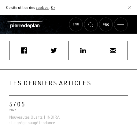
Ce site utilise des
cookies
.
Ok
Accueil
›
Actualités
›
SYLVIANE.MARAIS@gmail.COM
MATÉRIAUX
NUANCIER
AIDE AU CHOIX
COMMENT CHOISIR MON PLAN DE TRAVAIL ?
COMMENT ENTRETENIR MON PLAN DE TRAVAIL ?
CONTRAT SÉRÉNITÉ
LES DERNIERS ARTICLES
FAQ
5/05
2026
Nouveautés Quartz | INDIRA
: Le grège nuagé tendance