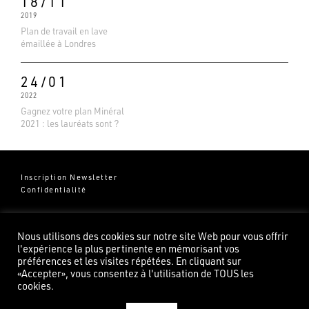
18/11
2019
Plan de travail en lave
émaillée à Londres
24/01
2022
Gagnez votre plan Minéral
2021 : les lauréats sont ?
Inscription Newsletter
Confidentialité
Groupe Pierredeplan
541 Chemin de Cantecor
Nous utilisons des cookies sur notre site Web pour vous offrir
82100 Castelsarrasin
l'expérience la plus pertinente en mémorisant vos
préférences et les visites répétées. En cliquant sur
«Accepter», vous consentez à l'utilisation de TOUS les
cookies.