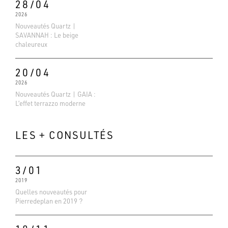
28/04
2026
Nouveautés Quartz |
SAVANNAH : Le beige
chaleureux
20/04
2026
Nouveautés Quartz | GAIA :
L’effet terrazzo moderne
LES + CONSULTÉS
3/01
2019
Evaluations Google
Quelles nouveautés pour
4.6
Pierredeplan en 2019 ?
Basé sur 138 avis