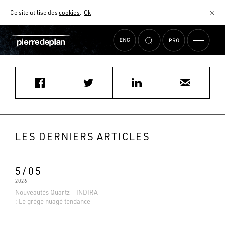
Ce site utilise des
cookies
.
Ok
Accueil
›
Actualités
›
ST26790@ORANGE.FR
MATÉRIAUX
NUANCIER
AIDE AU CHOIX
COMMENT CHOISIR MON PLAN DE TRAVAIL ?
COMMENT ENTRETENIR MON PLAN DE TRAVAIL ?
CONTRAT SÉRÉNITÉ
LES DERNIERS ARTICLES
FAQ
5/05
2026
Nouveautés Quartz | INDIRA
: Le grège nuagé tendance