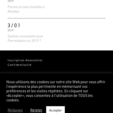
2019
Piscine en lave émaillée à
Mumbai
3/01
2019
Quelles nouveautés pour
Pierredeplan en 2019 ?
Inscription Newsletter
Confidentialité
Groupe Pierredeplan
541 Chemin de Cantecor
Nous utilisons des cookies sur notre site Web pour vous offrir
82100 Castelsarrasin
l'expérience la plus pertinente en mémorisant vos
préférences et les visites répétées. En cliquant sur
«Accepter», vous consentez à l'utilisation de TOUS les
cookies.
Réglages
Rejeter
Accepter
©2026 Pierredeplan