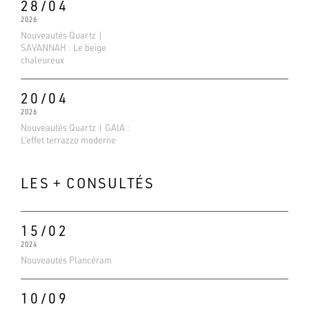
28/04
2026
Nouveautés Quartz |
SAVANNAH : Le beige
chaleureux
20/04
2026
Nouveautés Quartz | GAIA :
L’effet terrazzo moderne
LES + CONSULTÉS
15/02
2024
Evaluations Google
Nouveautés Plancéram
4.6
Basé sur 138 avis
10/09