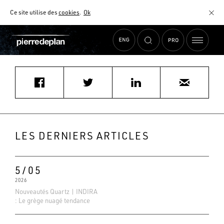
Ce site utilise des
cookies
.
Ok
Accueil
›
Actualités
›
sergelombardi98@gmail.com
MATÉRIAUX
NUANCIER
AIDE AU CHOIX
COMMENT CHOISIR MON PLAN DE TRAVAIL ?
COMMENT ENTRETENIR MON PLAN DE TRAVAIL ?
CONTRAT SÉRÉNITÉ
LES DERNIERS ARTICLES
FAQ
5/05
2026
Nouveautés Quartz | INDIRA
: Le grège nuagé tendance