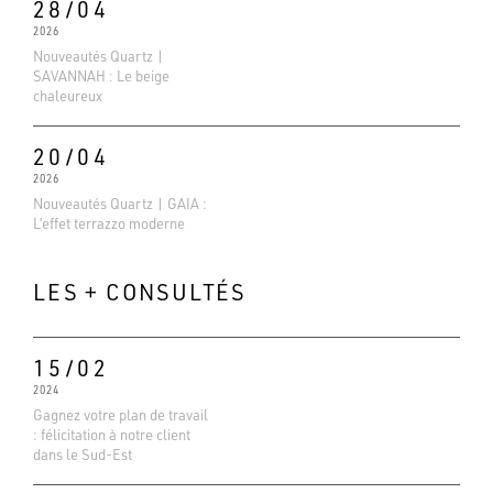
28/04
2026
Nouveautés Quartz |
SAVANNAH : Le beige
chaleureux
20/04
2026
Nouveautés Quartz | GAIA :
L’effet terrazzo moderne
LES + CONSULTÉS
15/02
2024
Evaluations Google
Gagnez votre plan de travail
4.6
: félicitation à notre client
dans le Sud-Est
Basé sur 138 avis