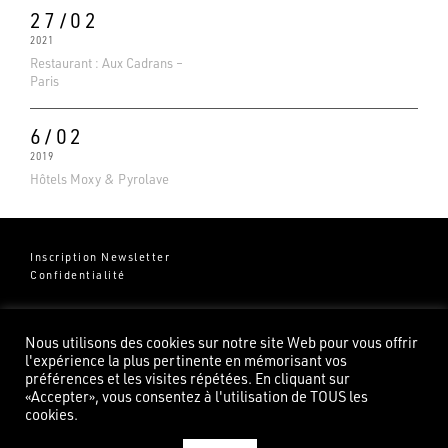
27/02
2021
Restaurant : Aux Cadrans –
Paris
6/02
2019
Hôtels Moxy & Pyrolave
Inscription Newsletter
Confidentialité
Groupe Pierredeplan
541 Chemin de Cantecor
Nous utilisons des cookies sur notre site Web pour vous offrir
82100 Castelsarrasin
l'expérience la plus pertinente en mémorisant vos
préférences et les visites répétées. En cliquant sur
«Accepter», vous consentez à l'utilisation de TOUS les
cookies.