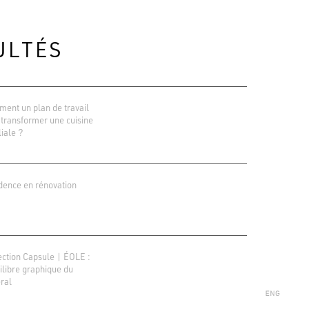
ULTÉS
ent un plan de travail
 transformer une cuisine
liale ?
dence en rénovation
ions Google
r 138 avis
ection Capsule | ÉOLE :
uilibre graphique du
ral