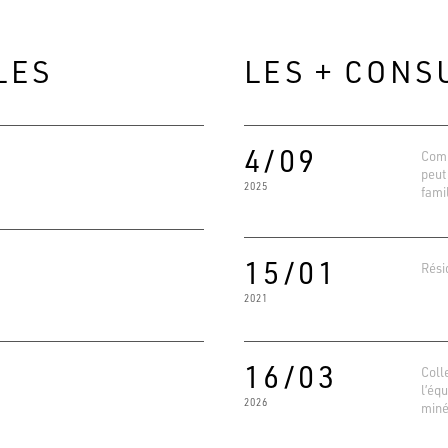
LES
LES + CONS
4/09
Comm
peut
2025
fami
15/01
Rési
2021
Evaluat
4.6
Basé su
16/03
Coll
l’éq
2026
miné