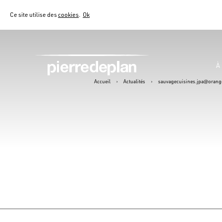
Ce site utilise des
cookies
.
Ok
À
Accueil
›
Actualités
›
sauvagecuisines.jpa@orange