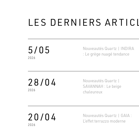
LES DERNIERS ARTIC
5/05
Nouveautés Quartz | INDIRA
: Le grège nuagé tendance
2026
28/04
Nouveautés Quartz |
SAVANNAH : Le beige
2026
chaleureux
20/04
Nouveautés Quartz | GAIA :
L’effet terrazzo moderne
2026