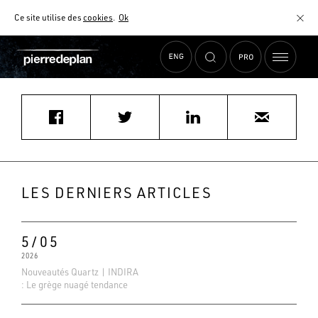
Ce site utilise des
cookies
.
Ok
Accueil
›
Actualités
›
rene.olivier6@wanadoo.fr
MATÉRIAUX
NUANCIER
AIDE AU CHOIX
COMMENT CHOISIR MON PLAN DE TRAVAIL ?
COMMENT ENTRETENIR MON PLAN DE TRAVAIL ?
CONTRAT SÉRÉNITÉ
LES DERNIERS ARTICLES
FAQ
5/05
2026
Nouveautés Quartz | INDIRA
: Le grège nuagé tendance