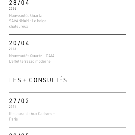
28/04
2026
Nouveautés Quartz |
SAVANNAH : Le beige
chaleureux
20/04
2026
Nouveautés Quartz | GAIA :
L’effet terrazzo moderne
LES + CONSULTÉS
27/02
2021
Evaluations Google
Restaurant : Aux Cadrans –
4.6
Paris
Basé sur 138 avis