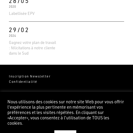
28/05
2020
Labellisée EPV
29/02
2024
Gagnez votre plan de travail
: félicitations à notre cliente
dans le Sud
Inscription Newsletter
Confidentialité
Groupe Pierredeplan
541 Chemin de Cantecor
Nous utilisons des cookies sur notre site Web pour vous offrir
82100 Castelsarrasin
l'expérience la plus pertinente en mémorisant vos
préférences et les visites répétées. En cliquant sur
«Accepter», vous consentez à l'utilisation de TOUS les
cookies.