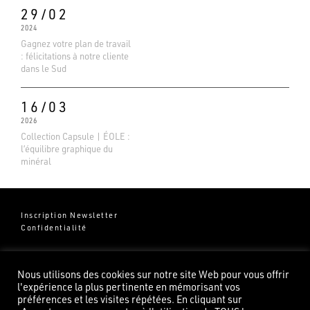
29/02
2024
Gagnez votre plan de travail
: félicitations à notre cliente
dans le Sud
16/03
2026
Collection Capsule | ÉOLE :
l’équilibre graphique du
minéral
Inscription Newsletter
Confidentialité
Groupe Pierredeplan
541 Chemin de Cantecor
Nous utilisons des cookies sur notre site Web pour vous offrir
82100 Castelsarrasin
l'expérience la plus pertinente en mémorisant vos
préférences et les visites répétées. En cliquant sur