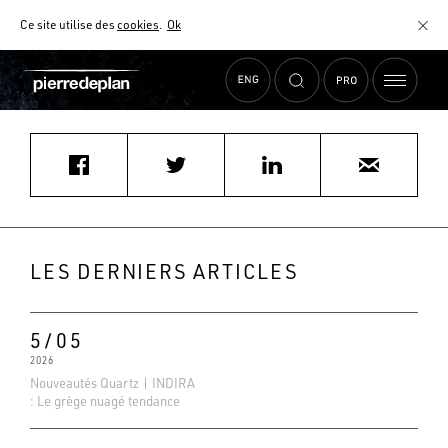
Ce site utilise des
cookies
.
Ok
Accueil
›
Actualités
›
raphael.paya@sfr.fr
MATÉRIAUX
NUANCIER
AIDE AU CHOIX
COMMENT CHOISIR MON PLAN DE TRAVAIL ?
COMMENT ENTRETENIR MON PLAN DE TRAVAIL ?
CONTRAT SÉRÉNITÉ
LES DERNIERS ARTICLES
FAQ
5/05
2026
Nouveautés Quartz | INDIRA
: Le grège nuagé tendance