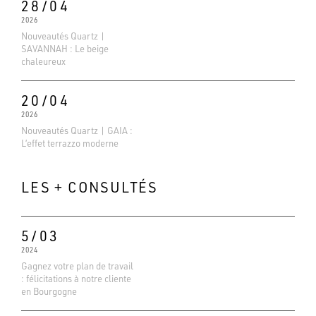
28/04
2026
Nouveautés Quartz |
SAVANNAH : Le beige
chaleureux
20/04
2026
Nouveautés Quartz | GAIA :
L’effet terrazzo moderne
LES + CONSULTÉS
5/03
2024
Gagnez votre plan de travail
: félicitations à notre cliente
Evaluations Google
en Bourgogne
4.6
Basé sur 138 avis