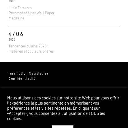
2020
Little Terrazzo –
Récompensé par Wall Paper
Magazine
4/06
2025
Tendances cuisine 2025 :
matières et couleurs phares
Inscription Newsletter
Confidentialité
Groupe Pierredeplan
541 Chemin de Cantecor
Nous utilisons des cookies sur notre site Web pour vous offrir
82100 Castelsarrasin
l'expérience la plus pertinente en mémorisant vos
préférences et les visites répétées. En cliquant sur
«Accepter», vous consentez à l'utilisation de TOUS les
cookies.