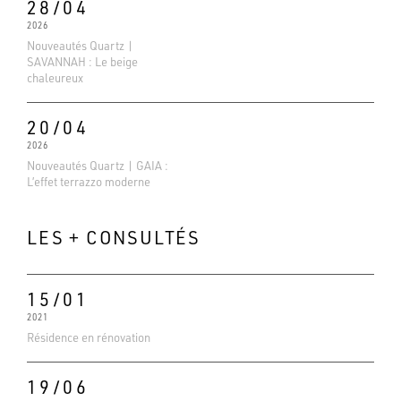
28/04
2026
Nouveautés Quartz |
SAVANNAH : Le beige
chaleureux
20/04
2026
Nouveautés Quartz | GAIA :
L’effet terrazzo moderne
LES + CONSULTÉS
15/01
2021
Evaluations Google
Résidence en rénovation
4.6
Basé sur 138 avis
19/06