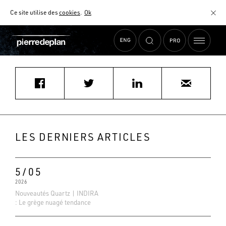
Ce site utilise des
cookies
.
Ok
Accueil
›
Actualités
›
pierre.brosset@hotmail.fr
MATÉRIAUX
NUANCIER
AIDE AU CHOIX
COMMENT CHOISIR MON PLAN DE TRAVAIL ?
COMMENT ENTRETENIR MON PLAN DE TRAVAIL ?
CONTRAT SÉRÉNITÉ
LES DERNIERS ARTICLES
FAQ
5/05
2026
Nouveautés Quartz | INDIRA
: Le grège nuagé tendance