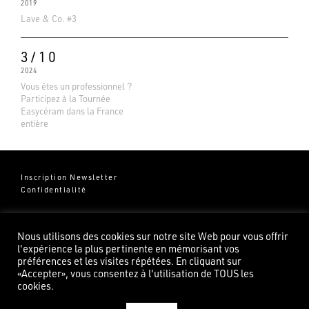
2019
Lave & Co. #3
3/10
2024
Vous êtes un professionnel ?
Participez à la Tournée
Easycéram dans la France
entière
Inscription Newsletter
Confidentialité
Groupe Pierredeplan
541 Chemin de Cantecor
Nous utilisons des cookies sur notre site Web pour vous offrir
82100 Castelsarrasin
l'expérience la plus pertinente en mémorisant vos
préférences et les visites répétées. En cliquant sur
«Accepter», vous consentez à l'utilisation de TOUS les
cookies.