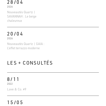
28/04
2026
Nouveautés Quartz |
SAVANNAH : Le beige
chaleureux
20/04
2026
Nouveautés Quartz | GAIA :
L’effet terrazzo moderne
LES + CONSULTÉS
8/11
2022
Evaluations Google
Lave & Co. #9
4.6
Basé sur 138 avis
15/05