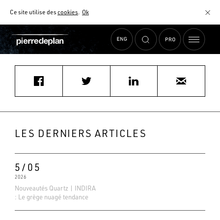
Ce site utilise des
cookies
.
Ok
Accueil
›
Actualités
›
msoubrier@aol.com
MATÉRIAUX
NUANCIER
AIDE AU CHOIX
COMMENT CHOISIR MON PLAN DE TRAVAIL ?
COMMENT ENTRETENIR MON PLAN DE TRAVAIL ?
CONTRAT SÉRÉNITÉ
LES DERNIERS ARTICLES
FAQ
5/05
2026
Nouveautés Quartz | INDIRA
: Le grège nuagé tendance