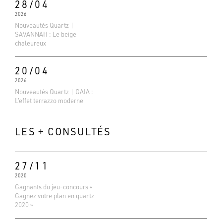
28/04
2026
Nouveautés Quartz |
SAVANNAH : Le beige
chaleureux
20/04
2026
Nouveautés Quartz | GAIA :
L’effet terrazzo moderne
LES + CONSULTÉS
27/11
2020
Gagnants du jeu-concours «
Evaluations Google
Gagnez votre plan en quartz
4.6
2020 »
Basé sur 138 avis