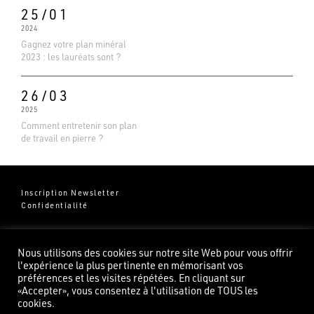
25/01
2024
Gagnez votre plan minéral
2023 : les lauréats sont ?
26/03
2025
Comment entretenir son plan
de travail en pierre ?
Inscription Newsletter
Confidentialité
Groupe Pierredeplan
541 Chemin de Cantecor
Nous utilisons des cookies sur notre site Web pour vous offrir
82100 Castelsarrasin
l'expérience la plus pertinente en mémorisant vos
préférences et les visites répétées. En cliquant sur
«Accepter», vous consentez à l'utilisation de TOUS les
cookies.